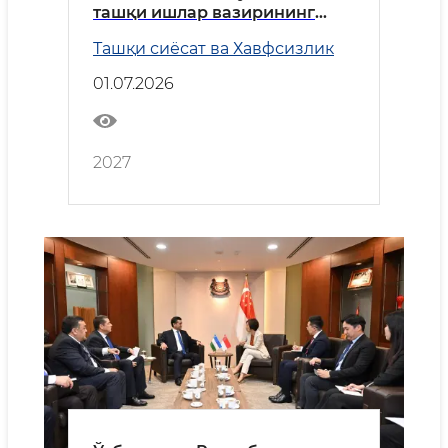
ташқи ишлар вазирининг
Хорватия Республикасига
Ташқи сиёсат ва Хавфсизлик
ташрифига оид
01.07.2026
2027