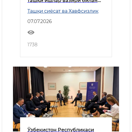
ташқи ишлар вазири билан
учрашуви тўғрисида
Ташқи сиёсат ва Хавфсизлик
07.07.2026
1738
Ўзбекистон Республикаси