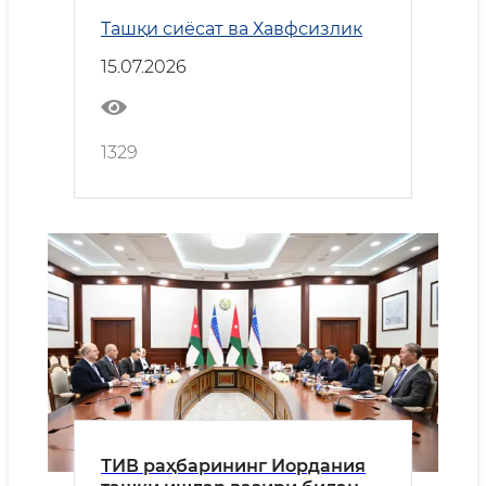
Республикасига ташрифига
Ташқи сиёсат ва Хавфсизлик
оид
15.07.2026
1329
ТИВ раҳбарининг Иордания