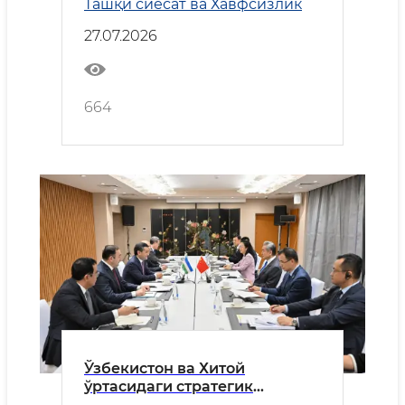
Ташқи сиёсат ва Хавфсизлик
йиғилиши бўлиб ўтди
27.07.2026
664
Ўзбекистон ва Хитой
ўртасидаги cтратегик
шериклик ҳамкорлиги