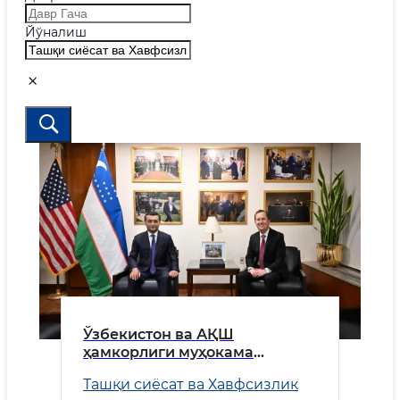
Йўналиш
Ўзбекистон ва АҚШ
ҳамкорлиги муҳокама
қилинди
Ташқи сиёсат ва Хавфсизлик