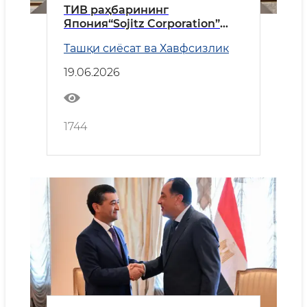
ТИВ раҳбарининг
Япония“Sojitz Corporation”
компанияси президенти
Ташқи сиёсат ва Хавфсизлик
билан учрашуви тўғрисида
19.06.2026
1744