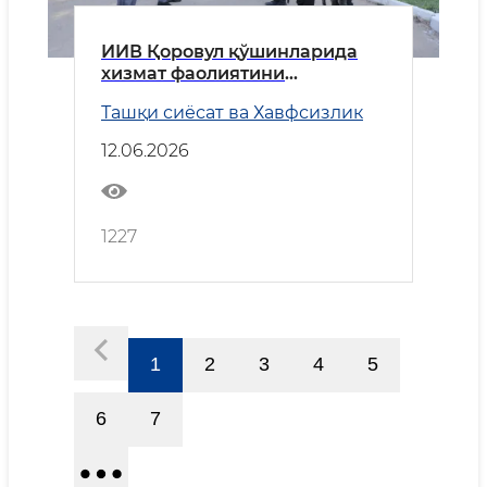
ИИВ Қоровул қўшинларида
хизмат фаолиятини
такомиллаштириш ҳамда
Ташқи сиёсат ва Хавфсизлик
рақамли трансформация
бўйича устувор вазифалар
12.06.2026
белгилаб берилди
1227
1
2
3
4
5
6
7