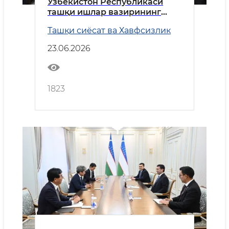
Ўзбекистон Республикаси
ташқи ишлар вазирининг
Сингапур Республикасига
Ташқи сиёсат ва Хавфсизлик
ташрифига оид
23.06.2026
1823