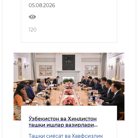
05.08.2026
120
Ўзбекистон ва Ҳиндистон
ташқи ишлар вазирлари
ҳамкорликнинг устувор
Ташқи сиёсат ва Хавфсизлик
йўналишларини муҳокама