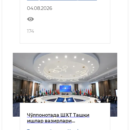
қилди
04.08.2026
174
Чўлпонотада ШҲТ Ташқи
ишлар вазирлари
кенгашининг навбатдаги