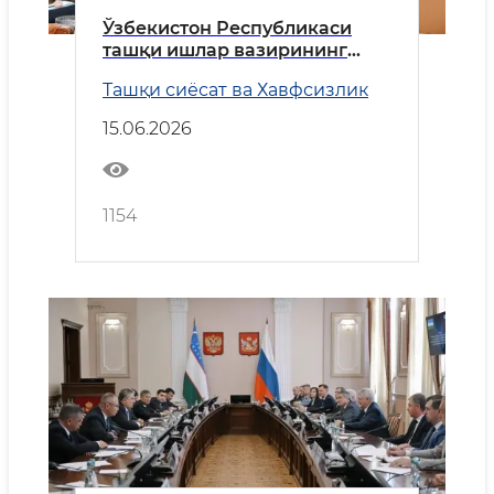
Ўзбекистон Республикаси
ташқи ишлар вазирининг
Миср Араб Республикасига
Ташқи сиёсат ва Хавфсизлик
ташрифи
15.06.2026
1154