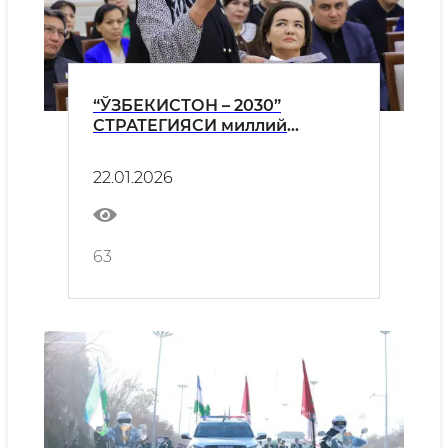
“ЎЗБЕКИСТОН – 2030”
СТРАТЕГИЯСИ миллий
тараққиётнинг янги босқичи
муҳокама марказида
22.01.2026
63