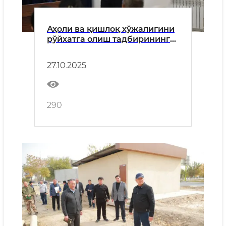
Аҳоли ва қишлоқ хўжалигини
рўйхатга олиш тадбирининг
моҳияти ва аҳамияти
юзасидан ўқув семинари
27.10.2025
ташкил этилди
290