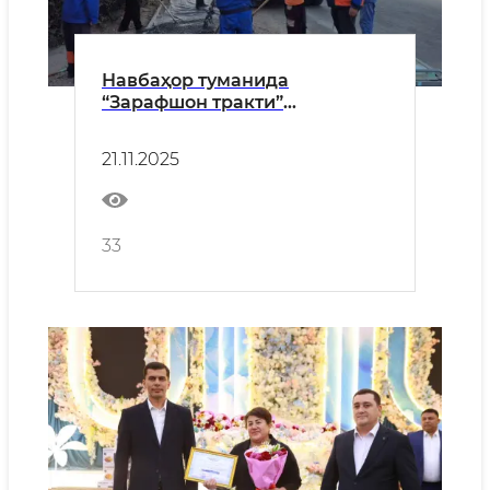
Навбаҳор туманида
“Зарафшон тракти”
автомобил йўлида пиёдалар
йўлаги қуриш ишлари давом
21.11.2025
этмоқда
33