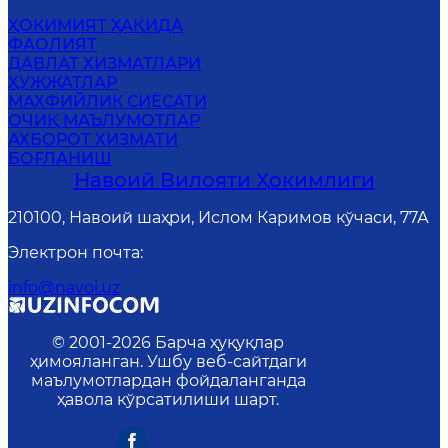
ҲОКИМИЯТ ҲАҚИДА
ФАОЛИЯТ
ДАВЛАТ ХИЗМАТЛАРИ
ҲУЖЖАТЛАР
MАХФИЙЛИК СИЁСАТИ
ОЧИҚ МАЪЛУМОТЛАР
АХБОРОТ ХИЗМАТИ
БОҒЛАНИШ
Навоий Вилояти Ҳокимлиги
210100, Навоий шаҳри, Ислом Каримов кўчаси, 77А
Электрон почта
:
info@navoi.uz
© 2001-
2026
Барча ҳуқуқлар
ҳимояланган. Ушбу веб-сайтдаги
маълумотлардан фойдаланганда
ҳавола кўрсатилиши шарт.