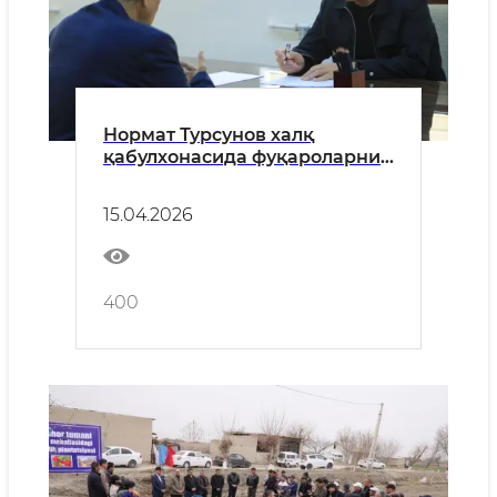
Нормат Турсунов халқ
қабулхонасида фуқароларни
қабул қилди
15.04.2026
400