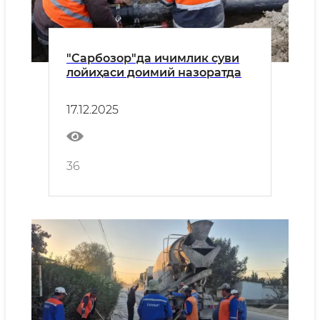
"Сарбозор"да ичимлик суви
лойиҳаси доимий назоратда
17.12.2025
36