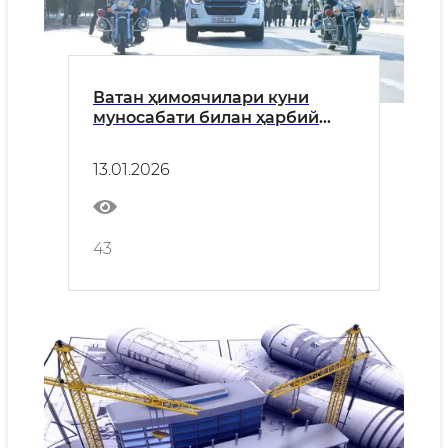
Ватан ҳимоячилари куни
муносабати билан ҳарбий
парад ташкил этилди
13.01.2026
43