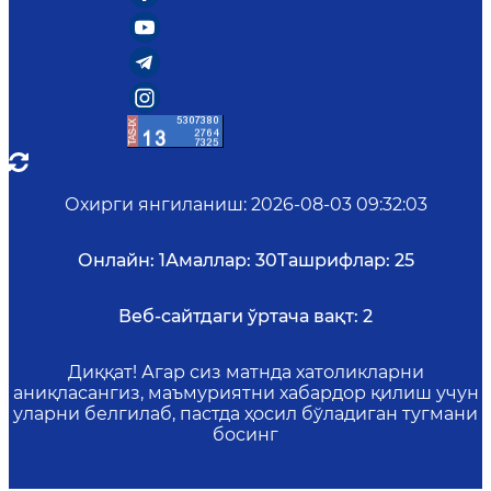
Охирги янгиланиш
:
2026-08-03 09:32:03
Онлайн:
1
Амаллар:
30
Ташрифлар:
25
Веб-сайтдаги ўртача вақт:
2
Диққат! Агар сиз матнда хатоликларни
аниқласангиз, маъмуриятни хабардор қилиш учун
уларни белгилаб, пастда ҳосил бўладиган тугмани
босинг