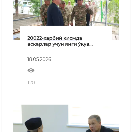
20022-ҳарбий қисмда
аскарлар учун янги ўқув
мажмуаси барпо этилмоқда
18.05.2026
120