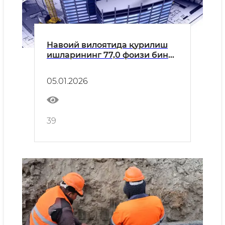
Навоий вилоятида қурилиш
ишларининг 77,0 фоизи бино
ва иншоотлар қурилишига
тўғри келади
05.01.2026
39