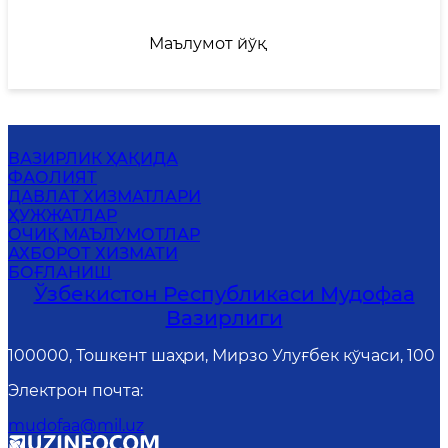
Маълумот йўқ
ВАЗИРЛИК ҲАҚИДА
ФАОЛИЯТ
ДАВЛАТ ХИЗМАТЛАРИ
ҲУЖЖАТЛАР
ОЧИҚ МАЪЛУМОТЛАР
АХБОРОТ ХИЗМАТИ
БОҒЛАНИШ
Ўзбекистон Республикаси Мудофаа
Вазирлиги
100000, Тошкент шаҳри, Мирзо Улуғбек кўчаси, 100
Электрон почта
:
mudofaa@mil.uz