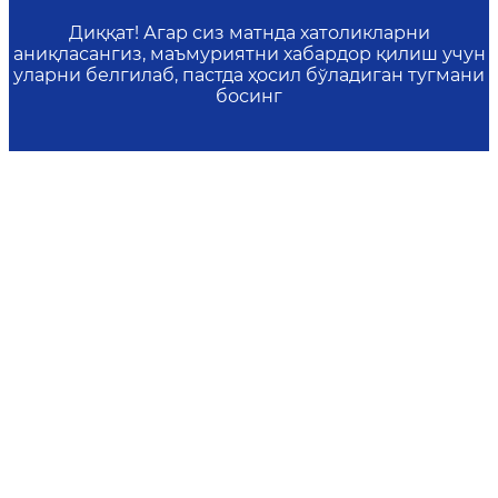
Диққат! Агар сиз матнда хатоликларни
аниқласангиз, маъмуриятни хабардор қилиш учун
уларни белгилаб, пастда ҳосил бўладиган тугмани
босинг