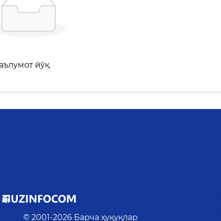
аълумот йўқ
© 2001-
2026
Барча ҳуқуқлар