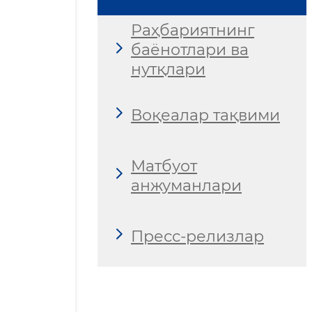
Раҳбариятнинг
баёнотлари ва
нутқлари
Воқеалар тақвими
Матбуот
анжуманлари
Пресс-релизлар