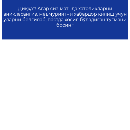
Диққат! Агар сиз матнда хатоликларни
аниқласангиз, маъмуриятни хабардор қилиш учун
уларни белгилаб, пастда ҳосил бўладиган тугмани
босинг