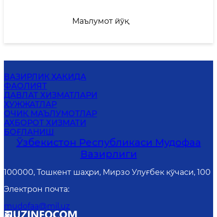
Маълумот йўқ
ВАЗИРЛИК ҲАҚИДА
ФАОЛИЯТ
ДАВЛАТ ХИЗМАТЛАРИ
ҲУЖЖАТЛАР
ОЧИҚ МАЪЛУМОТЛАР
АХБОРОТ ХИЗМАТИ
БОҒЛАНИШ
Ўзбекистон Республикаси Мудофаа
Вазирлиги
100000, Тошкент шаҳри, Мирзо Улуғбек кўчаси, 100
Электрон почта
:
mudofaa@mil.uz