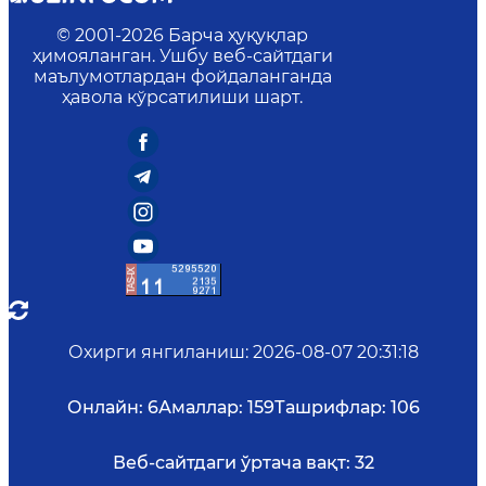
© 2001-
2026
Барча ҳуқуқлар
ҳимояланган. Ушбу веб-сайтдаги
маълумотлардан фойдаланганда
ҳавола кўрсатилиши шарт.
Охирги янгиланиш
:
2026-08-07 20:31:18
Онлайн:
6
Амаллар:
159
Ташрифлар:
106
Веб-сайтдаги ўртача вақт:
32