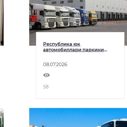
Республика юк
автомобиллари паркини
янгилаш ва модернизация
қилиш мақсадида имтиёзлар
08.07.2026
тақдим этилади
58