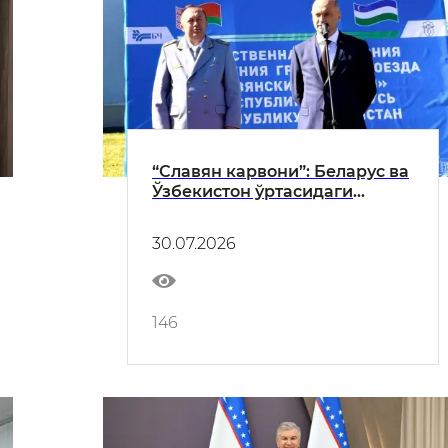
“Славян карвони”: Беларус ва
Ўзбекистон ўртасидаги
биринчи тўғридан-тўғри
блок-поезд йўлга чиқди
30.07.2026
146