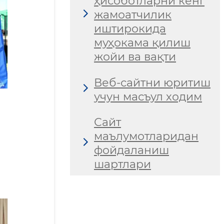
ҳисоботларни кенг
жамоатчилик
иштирокида
муҳокама қилиш
жойи ва вақти
Веб-сайтни юритиш
учун масъул ходим
Сайт
маълумотларидан
фойдаланиш
шартлари