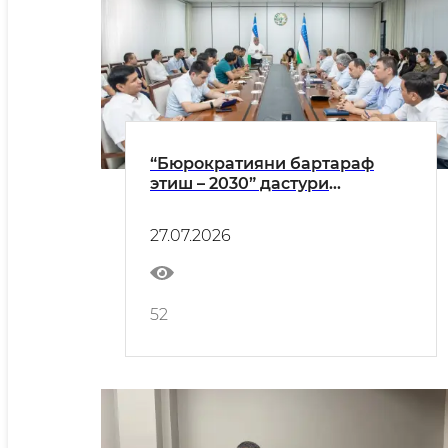
“Бюрократияни бартараф
этиш – 2030” дастури
доирасида транспорт
соҳасини рақамлаштириш
27.07.2026
масалалари муҳокама
қилинди
52