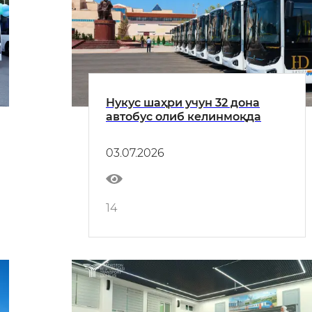
Нукус шаҳри учун 32 дона
автобус олиб келинмоқда
03.07.2026
14