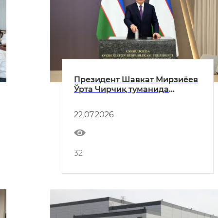
Президент Шавкат Мирзиёев
Ўрта Чирчиқ туманида
Тошкент – Самарқанд
йўналишидаги янги
22.07.2026
автомобиль йўли қурилишига
тамал тоши қўйди
32