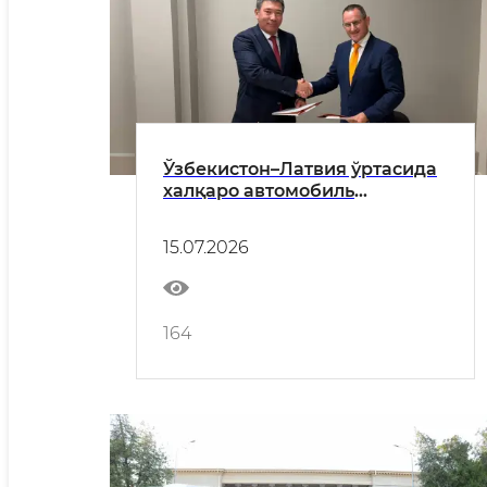
Ўзбекистон–Латвия ўртасида
халқаро автомобиль
ташувлари бўйича ҳамкорлик
янада кенгаймоқда
15.07.2026
164