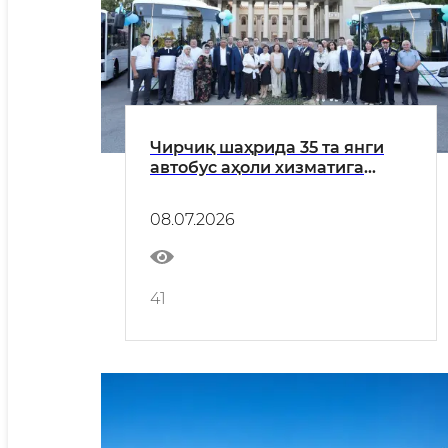
Чирчиқ шаҳрида 35 та янги
автобус аҳоли хизматига
топширилди
08.07.2026
41