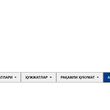
АТЛАРИ
ҲУЖЖАТЛАР
РАҚАМЛИ ҲУКУМАТ
А