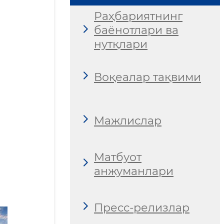
Раҳбариятнинг
баёнотлари ва
нутқлари
Воқеалар тақвими
Мажлислар
Матбуот
анжуманлари
Пресс-релизлар