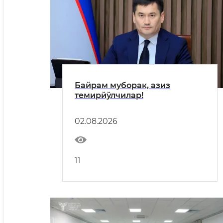
Байрам муборак, азиз
темирйўлчилар!
02.08.2026
11