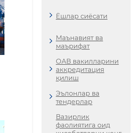
Ёшлар сиёсати
Маънавият ва
маърифат
ОАВ вакилларини
аккредитация
қилиш
Эълонлар ва
тендерлар
Вазирлик
фаолиятига оид