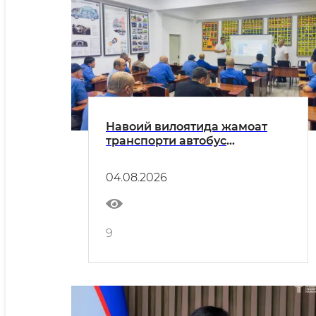
Навоий вилоятида жамоат
транспорти автобус
ҳайдовчилари учун малака
ошириш ўқув курслари
04.08.2026
бошланди
9