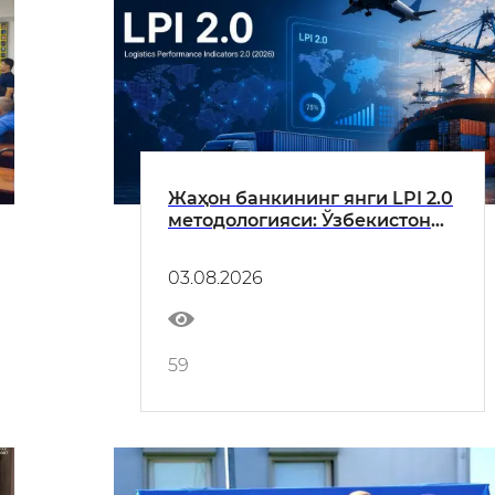
Жаҳон банкининг янги LPI 2.0
методологияси: Ўзбекистон
логистика тизими таҳлил
қилинди
03.08.2026
59