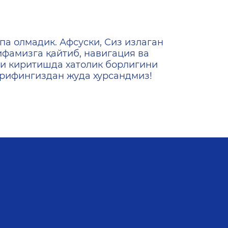
ена
па олмадик. Афсуски, Сиз излаган
ифамизга қайтиб, навигация ва
и киритишда хатолик борлигини
ашрифингиздан жуда хурсандмиз!