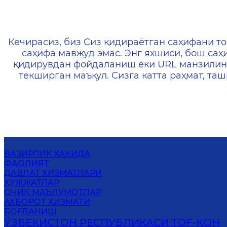
404 — Страница не найд
Кечирасиз, биз Сиз қидираётган саҳифани то
саҳифа мавжуд эмас. Энг яхшиси, бош саҳ
қидирувдан фойдаланиш ёки URL манзилин
текширган маъқул. Сизга катта раҳмат, т
ВАЗИРЛИК ҲАҚИДА
ФАОЛИЯТ
ДАВЛАТ ХИЗМАТЛАРИ
ҲУЖЖАТЛАР
ОЧИҚ МАЪЛУМОТЛАР
АХБОРОТ ХИЗМАТИ
БОҒЛАНИШ
ЎЗБЕКИСТОН РЕСПУБЛИКАСИ ТОҒ-КОН