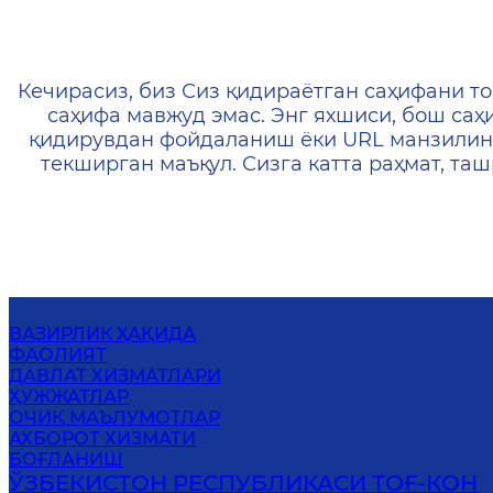
404 — Страница не найд
Кечирасиз, биз Сиз қидираётган саҳифани то
саҳифа мавжуд эмас. Энг яхшиси, бош саҳ
қидирувдан фойдаланиш ёки URL манзилин
текширган маъқул. Сизга катта раҳмат, т
ВАЗИРЛИК ҲАҚИДА
ФАОЛИЯТ
ДАВЛАТ ХИЗМАТЛАРИ
ҲУЖЖАТЛАР
ОЧИҚ МАЪЛУМОТЛАР
АХБОРОТ ХИЗМАТИ
БОҒЛАНИШ
ЎЗБЕКИСТОН РЕСПУБЛИКАСИ ТОҒ-КОН