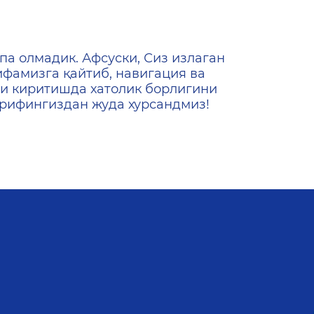
ена
па олмадик. Афсуски, Сиз излаган
ифамизга қайтиб, навигация ва
и киритишда хатолик борлигини
ашрифингиздан жуда хурсандмиз!