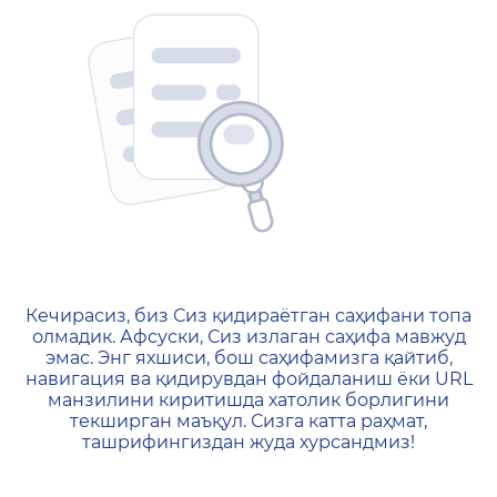
404 — Страница не найд
Кечирасиз, биз Сиз қидираётган саҳифани топа
олмадик. Афсуски, Сиз излаган саҳифа мавжуд
эмас. Энг яхшиси, бош саҳифамизга қайтиб,
навигация ва қидирувдан фойдаланиш ёки URL
манзилини киритишда хатолик борлигини
текширган маъқул. Сизга катта раҳмат,
ташрифингиздан жуда хурсандмиз!