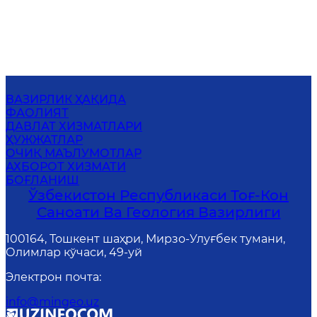
ВАЗИРЛИК ҲАҚИДА
ФАОЛИЯТ
ДАВЛАТ ХИЗМАТЛАРИ
ҲУЖЖАТЛАР
ОЧИҚ МАЪЛУМОТЛАР
АХБОРОТ ХИЗМАТИ
БОҒЛАНИШ
Ўзбекистон Республикаси Тоғ-Кон
Саноати Ва Геология Вазирлиги
100164, Тошкент шаҳри, Мирзо-Улуғбек тумани,
Олимлар кўчаси, 49-уй
Электрон почта
:
info@mingeo.uz