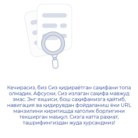
404 — Страница не найд
Кечирасиз, биз Сиз қидираётган саҳифани топа
олмадик. Афсуски, Сиз излаган саҳифа мавжуд
эмас. Энг яхшиси, бош саҳифамизга қайтиб,
навигация ва қидирувдан фойдаланиш ёки URL
манзилини киритишда хатолик борлигини
текширган маъқул. Сизга катта раҳмат,
ташрифингиздан жуда хурсандмиз!