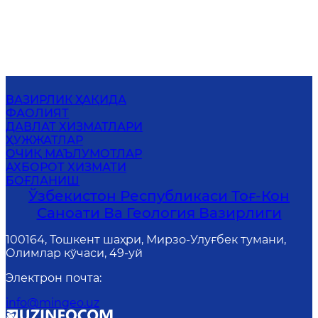
ВАЗИРЛИК ҲАҚИДА
ФАОЛИЯТ
ДАВЛАТ ХИЗМАТЛАРИ
ҲУЖЖАТЛАР
ОЧИҚ МАЪЛУМОТЛАР
АХБОРОТ ХИЗМАТИ
БОҒЛАНИШ
Ўзбекистон Республикаси Тоғ-Кон
Саноати Ва Геология Вазирлиги
100164, Тошкент шаҳри, Мирзо-Улуғбек тумани,
Олимлар кўчаси, 49-уй
Электрон почта
:
info@mingeo.uz