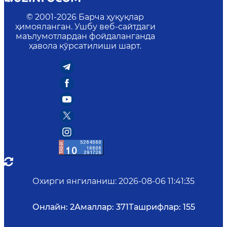
© 2001-
2026
Барча ҳуқуқлар
ҳимояланган. Ушбу веб-сайтдаги
маълумотлардан фойдаланганда
ҳавола кўрсатилиши шарт.
Охирги янгиланиш
:
2026-08-06 11:41:35
Онлайн:
2
Амаллар:
371
Ташрифлар:
155