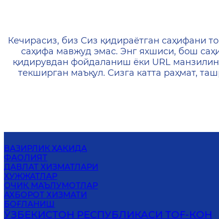
404 — Страница не найд
Кечирасиз, биз Сиз қидираётган саҳифани то
саҳифа мавжуд эмас. Энг яхшиси, бош саҳ
қидирувдан фойдаланиш ёки URL манзилин
текширган маъқул. Сизга катта раҳмат, т
ВАЗИРЛИК ҲАҚИДА
ФАОЛИЯТ
ДАВЛАТ ХИЗМАТЛАРИ
ҲУЖЖАТЛАР
ОЧИҚ МАЪЛУМОТЛАР
АХБОРОТ ХИЗМАТИ
БОҒЛАНИШ
ЎЗБЕКИСТОН РЕСПУБЛИКАСИ ТОҒ-КОН