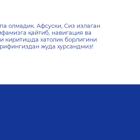
ена
па олмадик. Афсуски, Сиз излаган
ифамизга қайтиб, навигация ва
и киритишда хатолик борлигини
ашрифингиздан жуда хурсандмиз!