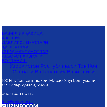
ВАЗИРЛИК ҲАҚИДА
ФАОЛИЯТ
ДАВЛАТ ХИЗМАТЛАРИ
ҲУЖЖАТЛАР
ОЧИҚ МАЪЛУМОТЛАР
АХБОРОТ ХИЗМАТИ
БОҒЛАНИШ
Ўзбекистон Республикаси Тоғ-Кон
Саноати Ва Геология Вазирлиги
100164, Тошкент шаҳри, Мирзо-Улуғбек тумани,
Олимлар кўчаси, 49-уй
Электрон почта
:
info@mingeo.uz