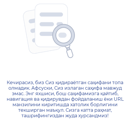
404 — Страница не найд
Кечирасиз, биз Сиз қидираётган саҳифани топа
олмадик. Афсуски, Сиз излаган саҳифа мавжуд
эмас. Энг яхшиси, бош саҳифамизга қайтиб,
навигация ва қидирувдан фойдаланиш ёки URL
манзилини киритишда хатолик борлигини
текширган маъқул. Сизга катта раҳмат,
ташрифингиздан жуда хурсандмиз!