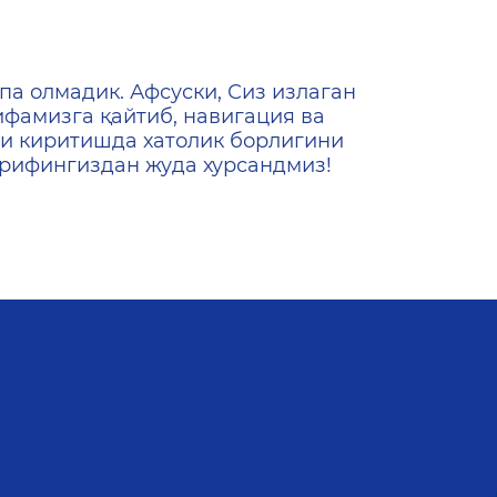
ена
па олмадик. Афсуски, Сиз излаган
ифамизга қайтиб, навигация ва
и киритишда хатолик борлигини
ашрифингиздан жуда хурсандмиз!