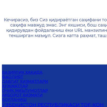
404 — Страница не найд
Кечирасиз, биз Сиз қидираётган саҳифани то
саҳифа мавжуд эмас. Энг яхшиси, бош саҳ
қидирувдан фойдаланиш ёки URL манзилин
текширган маъқул. Сизга катта раҳмат, т
ВАЗИРЛИК ҲАҚИДА
ФАОЛИЯТ
ДАВЛАТ ХИЗМАТЛАРИ
ҲУЖЖАТЛАР
ОЧИҚ МАЪЛУМОТЛАР
АХБОРОТ ХИЗМАТИ
БОҒЛАНИШ
ЎЗБЕКИСТОН РЕСПУБЛИКАСИ ТОҒ-КОН