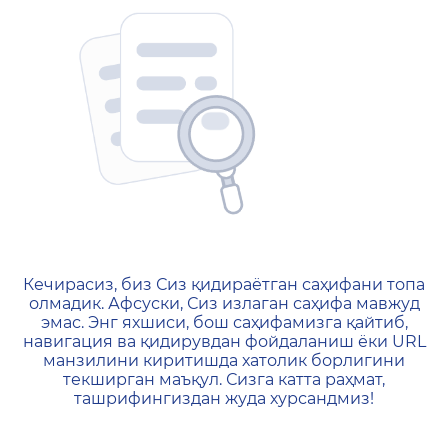
404 — Страница не найд
Кечирасиз, биз Сиз қидираётган саҳифани топа
олмадик. Афсуски, Сиз излаган саҳифа мавжуд
эмас. Энг яхшиси, бош саҳифамизга қайтиб,
навигация ва қидирувдан фойдаланиш ёки URL
манзилини киритишда хатолик борлигини
текширган маъқул. Сизга катта раҳмат,
ташрифингиздан жуда хурсандмиз!