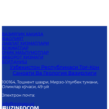
ВАЗИРЛИК ҲАҚИДА
ФАОЛИЯТ
ДАВЛАТ ХИЗМАТЛАРИ
ҲУЖЖАТЛАР
ОЧИҚ МАЪЛУМОТЛАР
АХБОРОТ ХИЗМАТИ
БОҒЛАНИШ
Ўзбекистон Республикаси Тоғ-Кон
Саноати Ва Геология Вазирлиги
100164, Тошкент шаҳри, Мирзо-Улуғбек тумани,
Олимлар кўчаси, 49-уй
Электрон почта
:
info@mingeo.uz