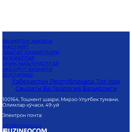
ВАЗИРЛИК ҲАҚИДА
ФАОЛИЯТ
ДАВЛАТ ХИЗМАТЛАРИ
ҲУЖЖАТЛАР
ОЧИҚ МАЪЛУМОТЛАР
АХБОРОТ ХИЗМАТИ
БОҒЛАНИШ
Ўзбекистон Республикаси Тоғ-Кон
Саноати Ва Геология Вазирлиги
100164, Тошкент шаҳри, Мирзо-Улуғбек тумани,
Олимлар кўчаси, 49-уй
Электрон почта
:
info@mingeo.uz