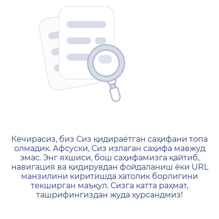
404 — Страница не найд
Кечирасиз, биз Сиз қидираётган саҳифани топа
олмадик. Афсуски, Сиз излаган саҳифа мавжуд
эмас. Энг яхшиси, бош саҳифамизга қайтиб,
навигация ва қидирувдан фойдаланиш ёки URL
манзилини киритишда хатолик борлигини
текширган маъқул. Сизга катта раҳмат,
ташрифингиздан жуда хурсандмиз!