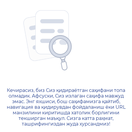
404 — Страница не найд
Кечирасиз, биз Сиз қидираётган саҳифани топа
олмадик. Афсуски, Сиз излаган саҳифа мавжуд
эмас. Энг яхшиси, бош саҳифамизга қайтиб,
навигация ва қидирувдан фойдаланиш ёки URL
манзилини киритишда хатолик борлигини
текширган маъқул. Сизга катта раҳмат,
ташрифингиздан жуда хурсандмиз!