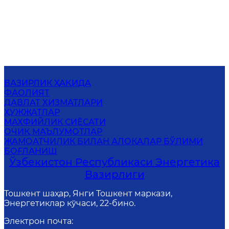
ВАЗИРЛИК ҲАҚИДА
ФАОЛИЯТ
ДАВЛАТ ХИЗМАТЛАРИ
ҲУЖЖАТЛАР
МАХФИЙЛИК СИЁСАТИ
ОЧИҚ МАЪЛУМОТЛАР
ЖАМОАТЧИЛИК БИЛАН АЛОҚАЛАР БЎЛИМИ
БОҒЛАНИШ
Ўзбекистон Республикаси Энергетика
Вазирлиги
Тошкент шаҳар, Янги Тошкент маркази,
Энергетиклар кўчаси, 22-бино.
Электрон почта
: