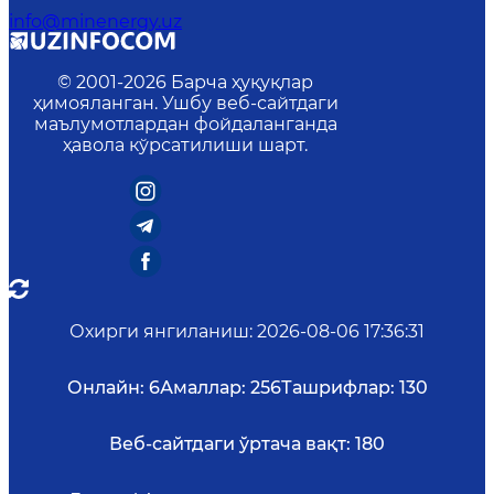
info@minenergy.uz
© 2001-
2026
Барча ҳуқуқлар
ҳимояланган. Ушбу веб-сайтдаги
маълумотлардан фойдаланганда
ҳавола кўрсатилиши шарт.
Охирги янгиланиш
:
2026-08-06 17:36:31
Онлайн:
6
Амаллар:
256
Ташрифлар:
130
Веб-сайтдаги ўртача вақт:
180