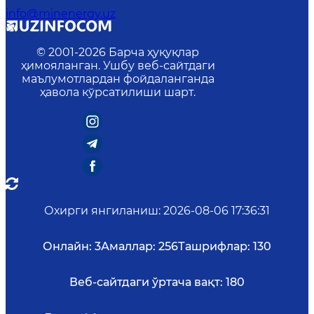
info@minenergy.uz
© 2001-
2026
Барча ҳуқуқлар
ҳимояланган. Ушбу веб-сайтдаги
маълумотлардан фойдаланганда
ҳавола кўрсатилиши шарт.
Охирги янгиланиш
:
2026-08-06 17:36:31
Онлайн:
3
Амаллар:
256
Ташрифлар:
130
Веб-сайтдаги ўртача вақт:
180