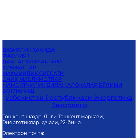
ВАЗИРЛИК ҲАҚИДА
ФАОЛИЯТ
ДАВЛАТ ХИЗМАТЛАРИ
ҲУЖЖАТЛАР
МАХФИЙЛИК СИЁСАТИ
ОЧИҚ МАЪЛУМОТЛАР
ЖАМОАТЧИЛИК БИЛАН АЛОҚАЛАР БЎЛИМИ
БОҒЛАНИШ
Ўзбекистон Республикаси Энергетика
Вазирлиги
Тошкент шаҳар, Янги Тошкент маркази,
Энергетиклар кўчаси, 22-бино.
Электрон почта
: