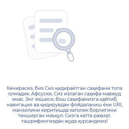
404 — Страница не найд
Кечирасиз, биз Сиз қидираётган саҳифани топа
олмадик. Афсуски, Сиз излаган саҳифа мавжуд
эмас. Энг яхшиси, бош саҳифамизга қайтиб,
навигация ва қидирувдан фойдаланиш ёки URL
манзилини киритишда хатолик борлигини
текширган маъқул. Сизга катта раҳмат,
ташрифингиздан жуда хурсандмиз!