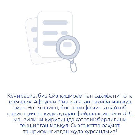
404 — Страница не найд
Кечирасиз, биз Сиз қидираётган саҳифани топа
олмадик. Афсуски, Сиз излаган саҳифа мавжуд
эмас. Энг яхшиси, бош саҳифамизга қайтиб,
навигация ва қидирувдан фойдаланиш ёки URL
манзилини киритишда хатолик борлигини
текширган маъқул. Сизга катта раҳмат,
ташрифингиздан жуда хурсандмиз!