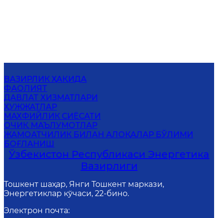
ВАЗИРЛИК ҲАҚИДА
ФАОЛИЯТ
ДАВЛАТ ХИЗМАТЛАРИ
ҲУЖЖАТЛАР
МАХФИЙЛИК СИЁСАТИ
ОЧИҚ МАЪЛУМОТЛАР
ЖАМОАТЧИЛИК БИЛАН АЛОҚАЛАР БЎЛИМИ
БОҒЛАНИШ
Ўзбекистон Республикаси Энергетика
Вазирлиги
Тошкент шаҳар, Янги Тошкент маркази,
Энергетиклар кўчаси, 22-бино.
Электрон почта
: