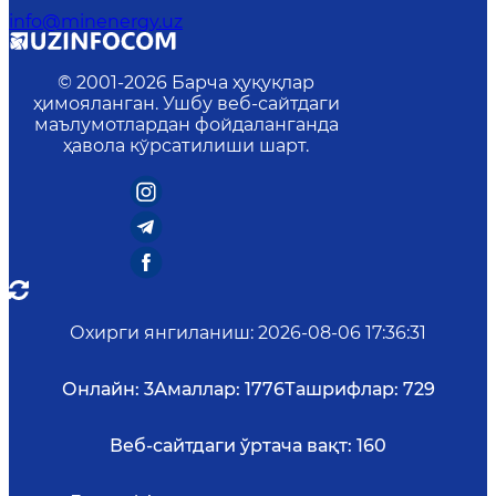
info@minenergy.uz
© 2001-
2026
Барча ҳуқуқлар
ҳимояланган. Ушбу веб-сайтдаги
маълумотлардан фойдаланганда
ҳавола кўрсатилиши шарт.
Охирги янгиланиш
:
2026-08-06 17:36:31
Онлайн:
3
Амаллар:
1776
Ташрифлар:
729
Веб-сайтдаги ўртача вақт:
160