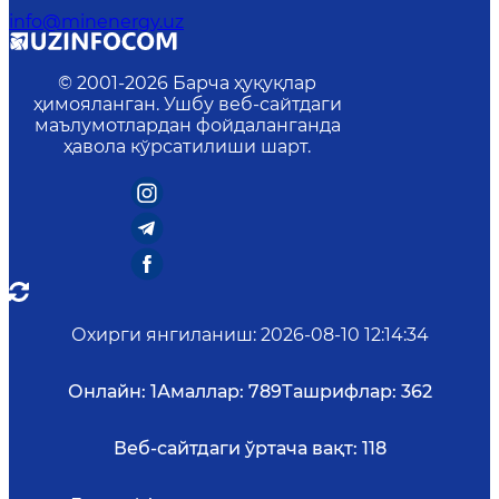
info@minenergy.uz
© 2001-
2026
Барча ҳуқуқлар
ҳимояланган. Ушбу веб-сайтдаги
маълумотлардан фойдаланганда
ҳавола кўрсатилиши шарт.
Охирги янгиланиш
:
2026-08-10 12:14:34
Онлайн:
1
Амаллар:
789
Ташрифлар:
362
Веб-сайтдаги ўртача вақт:
118