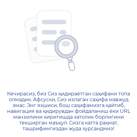
404 — Страница не найд
Кечирасиз, биз Сиз қидираётган саҳифани топа
олмадик. Афсуски, Сиз излаган саҳифа мавжуд
эмас. Энг яхшиси, бош саҳифамизга қайтиб,
навигация ва қидирувдан фойдаланиш ёки URL
манзилини киритишда хатолик борлигини
текширган маъқул. Сизга катта раҳмат,
ташрифингиздан жуда хурсандмиз!