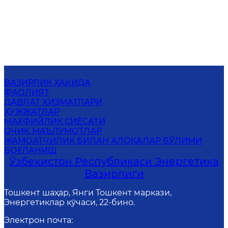
ВАЗИРЛИК ҲАҚИДА
ФАОЛИЯТ
ДАВЛАТ ХИЗМАТЛАРИ
ҲУЖЖАТЛАР
МАХФИЙЛИК СИЁСАТИ
ОЧИҚ МАЪЛУМОТЛАР
ЖАМОАТЧИЛИК БИЛАН АЛОҚАЛАР БЎЛИМИ
БОҒЛАНИШ
Ўзбекистон Республикаси Энергетика
Вазирлиги
Тошкент шаҳар, Янги Тошкент маркази,
Энергетиклар кўчаси, 22-бино.
Электрон почта
: