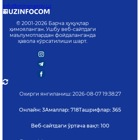
info@minenergy.uz
© 2001-
2026
Барча ҳуқуқлар
ҳимояланган. Ушбу веб-сайтдаги
маълумотлардан фойдаланганда
ҳавола кўрсатилиши шарт.
Охирги янгиланиш
:
2026-08-07 19:38:27
Онлайн:
3
Амаллар:
718
Ташрифлар:
365
Веб-сайтдаги ўртача вақт:
100