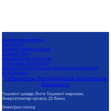
ВАЗИРЛИК ҲАҚИДА
ФАОЛИЯТ
ДАВЛАТ ХИЗМАТЛАРИ
ҲУЖЖАТЛАР
МАХФИЙЛИК СИЁСАТИ
ОЧИҚ МАЪЛУМОТЛАР
ЖАМОАТЧИЛИК БИЛАН АЛОҚАЛАР БЎЛИМИ
БОҒЛАНИШ
Ўзбекистон Республикаси Энергетика
Вазирлиги
Тошкент шаҳар, Янги Тошкент маркази,
Энергетиклар кўчаси, 22-бино.
Электрон почта
: