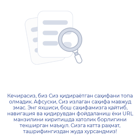
404 — Страница не найд
Кечирасиз, биз Сиз қидираётган саҳифани топа
олмадик. Афсуски, Сиз излаган саҳифа мавжуд
эмас. Энг яхшиси, бош саҳифамизга қайтиб,
навигация ва қидирувдан фойдаланиш ёки URL
манзилини киритишда хатолик борлигини
текширган маъқул. Сизга катта раҳмат,
ташрифингиздан жуда хурсандмиз!