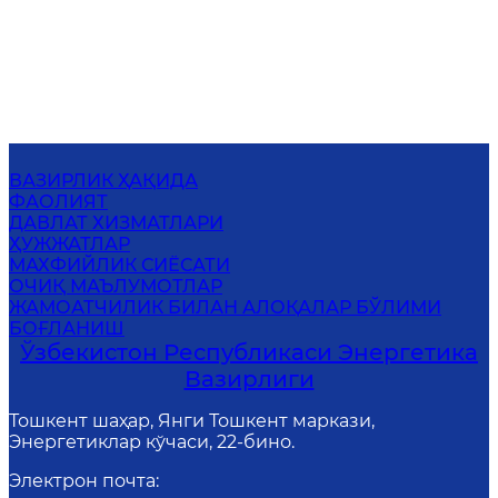
ВАЗИРЛИК ҲАҚИДА
ФАОЛИЯТ
ДАВЛАТ ХИЗМАТЛАРИ
ҲУЖЖАТЛАР
МАХФИЙЛИК СИЁСАТИ
ОЧИҚ МАЪЛУМОТЛАР
ЖАМОАТЧИЛИК БИЛАН АЛОҚАЛАР БЎЛИМИ
БОҒЛАНИШ
Ўзбекистон Республикаси Энергетика
Вазирлиги
Тошкент шаҳар, Янги Тошкент маркази,
Энергетиклар кўчаси, 22-бино.
Электрон почта
: