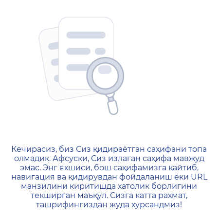
404 — Страница не найд
Кечирасиз, биз Сиз қидираётган саҳифани топа
олмадик. Афсуски, Сиз излаган саҳифа мавжуд
эмас. Энг яхшиси, бош саҳифамизга қайтиб,
навигация ва қидирувдан фойдаланиш ёки URL
манзилини киритишда хатолик борлигини
текширган маъқул. Сизга катта раҳмат,
ташрифингиздан жуда хурсандмиз!