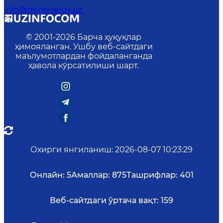
info@minenergy.uz
© 2001-
2026
Барча ҳуқуқлар
ҳимояланган. Ушбу веб-сайтдаги
маълумотлардан фойдаланганда
ҳавола кўрсатилиши шарт.
Охирги янгиланиш
:
2026-08-07 10:23:29
Онлайн:
5
Амаллар:
875
Ташрифлар:
401
Веб-сайтдаги ўртача вақт:
159