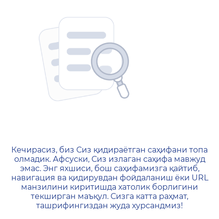
404 — Страница не найд
Кечирасиз, биз Сиз қидираётган саҳифани топа
олмадик. Афсуски, Сиз излаган саҳифа мавжуд
эмас. Энг яхшиси, бош саҳифамизга қайтиб,
навигация ва қидирувдан фойдаланиш ёки URL
манзилини киритишда хатолик борлигини
текширган маъқул. Сизга катта раҳмат,
ташрифингиздан жуда хурсандмиз!