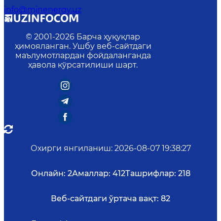
info@minenergy.uz
© 2001-
2026
Барча ҳуқуқлар
ҳимояланган. Ушбу веб-сайтдаги
маълумотлардан фойдаланганда
ҳавола кўрсатилиши шарт.
Охирги янгиланиш
:
2026-08-07 19:38:27
Онлайн:
2
Амаллар:
412
Ташрифлар:
218
Веб-сайтдаги ўртача вақт:
82