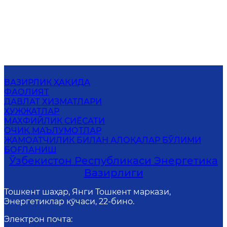
ВАЗИРЛИК ҲАҚИДА
ФАОЛИЯТ
ДАВЛАТ ХИЗМАТЛАРИ
ҲУЖЖАТЛАР
МАХФИЙЛИК СИЁСАТИ
ОЧИҚ МАЪЛУМОТЛАР
ЖАМОАТЧИЛИК БИЛАН АЛОҚАЛАР БЎЛИМИ
БОҒЛАНИШ
Ўзбекистон Республикаси Энергетика
Вазирлиги
Тошкент шаҳар, Янги Тошкент маркази,
Энергетиклар кўчаси, 22-бино.
Электрон почта
: