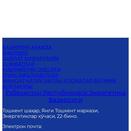
ВАЗИРЛИК ҲАҚИДА
ФАОЛИЯТ
ДАВЛАТ ХИЗМАТЛАРИ
ҲУЖЖАТЛАР
МАХФИЙЛИК СИЁСАТИ
ОЧИҚ МАЪЛУМОТЛАР
ЖАМОАТЧИЛИК БИЛАН АЛОҚАЛАР БЎЛИМИ
БОҒЛАНИШ
Ўзбекистон Республикаси Энергетика
Вазирлиги
Тошкент шаҳар, Янги Тошкент маркази,
Энергетиклар кўчаси, 22-бино.
Электрон почта
: