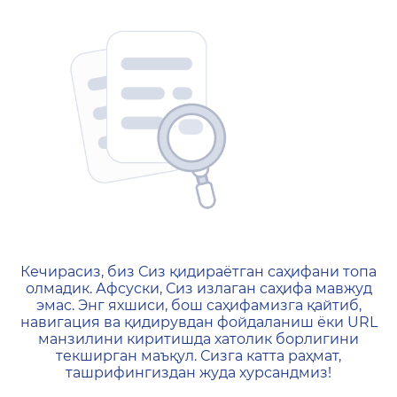
404 — Страница не найд
Кечирасиз, биз Сиз қидираётган саҳифани топа
олмадик. Афсуски, Сиз излаган саҳифа мавжуд
эмас. Энг яхшиси, бош саҳифамизга қайтиб,
навигация ва қидирувдан фойдаланиш ёки URL
манзилини киритишда хатолик борлигини
текширган маъқул. Сизга катта раҳмат,
ташрифингиздан жуда хурсандмиз!