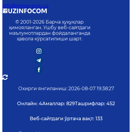
info@minenergy.uz
© 2001-
2026
Барча ҳуқуқлар
ҳимояланган. Ушбу веб-сайтдаги
маълумотлардан фойдаланганда
ҳавола кўрсатилиши шарт.
Охирги янгиланиш
:
2026-08-07 19:38:27
Онлайн:
4
Амаллар:
829
Ташрифлар:
452
Веб-сайтдаги ўртача вақт:
133