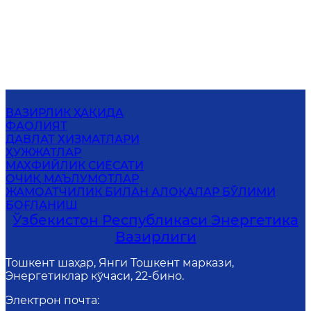
ВАЗИРЛИК ҲАҚИДА
ФАОЛИЯТ
ДАВЛАТ ХИЗМАТЛАРИ
ҲУЖЖАТЛАР
МАХФИЙЛИК СИЁСАТИ
ОЧИҚ МАЪЛУМОТЛАР
ЖАМОАТЧИЛИК БИЛАН АЛОҚАЛАР БЎЛИМИ
БОҒЛАНИШ
Ўзбекистон Республикаси Энергетика
Вазирлиги
Тошкент шаҳар, Янги Тошкент маркази,
Энергетиклар кўчаси, 22-бино.
Электрон почта
: