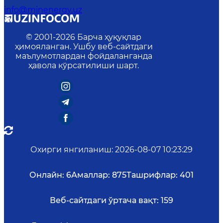
info@minenergy.uz
© 2001-
2026
Барча ҳуқуқлар
ҳимояланган. Ушбу веб-сайтдаги
маълумотлардан фойдаланганда
ҳавола кўрсатилиши шарт.
Охирги янгиланиш
:
2026-08-07 10:23:29
Онлайн:
6
Амаллар:
875
Ташрифлар:
401
Веб-сайтдаги ўртача вақт:
159