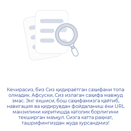
404 — Страница не найд
Кечирасиз, биз Сиз қидираётган саҳифани топа
олмадик. Афсуски, Сиз излаган саҳифа мавжуд
эмас. Энг яхшиси, бош саҳифамизга қайтиб,
навигация ва қидирувдан фойдаланиш ёки URL
манзилини киритишда хатолик борлигини
текширган маъқул. Сизга катта раҳмат,
ташрифингиздан жуда хурсандмиз!