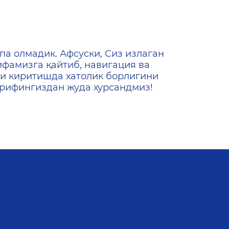
ена
па олмадик. Афсуски, Сиз излаган
ифамизга қайтиб, навигация ва
и киритишда хатолик борлигини
ашрифингиздан жуда хурсандмиз!