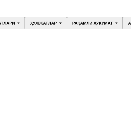
АТЛАРИ
ҲУЖЖАТЛАР
РАҚАМЛИ ҲУКУМАТ
А