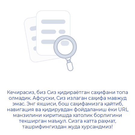
404 — Страница не найд
Кечирасиз, биз Сиз қидираётган саҳифани топа
олмадик. Афсуски, Сиз излаган саҳифа мавжуд
эмас. Энг яхшиси, бош саҳифамизга қайтиб,
навигация ва қидирувдан фойдаланиш ёки URL
манзилини киритишда хатолик борлигини
текширган маъқул. Сизга катта раҳмат,
ташрифингиздан жуда хурсандмиз!