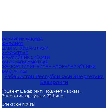
ВАЗИРЛИК ҲАҚИДА
ФАОЛИЯТ
ДАВЛАТ ХИЗМАТЛАРИ
ҲУЖЖАТЛАР
МАХФИЙЛИК СИЁСАТИ
ОЧИҚ МАЪЛУМОТЛАР
ЖАМОАТЧИЛИК БИЛАН АЛОҚАЛАР БЎЛИМИ
БОҒЛАНИШ
Ўзбекистон Республикаси Энергетика
Вазирлиги
Тошкент шаҳар, Янги Тошкент маркази,
Энергетиклар кўчаси, 22-бино.
Электрон почта
: