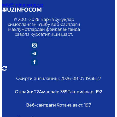
info@minenergy.uz
© 2001-
2026
Барча ҳуқуқлар
ҳимояланган. Ушбу веб-сайтдаги
маълумотлардан фойдаланганда
ҳавола кўрсатилиши шарт.
Охирги янгиланиш
:
2026-08-07 19:38:27
Онлайн:
22
Амаллар:
359
Ташрифлар:
192
Веб-сайтдаги ўртача вақт:
197