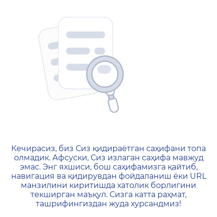
404 — Страница не найд
Кечирасиз, биз Сиз қидираётган саҳифани топа
олмадик. Афсуски, Сиз излаган саҳифа мавжуд
эмас. Энг яхшиси, бош саҳифамизга қайтиб,
навигация ва қидирувдан фойдаланиш ёки URL
манзилини киритишда хатолик борлигини
текширган маъқул. Сизга катта раҳмат,
ташрифингиздан жуда хурсандмиз!