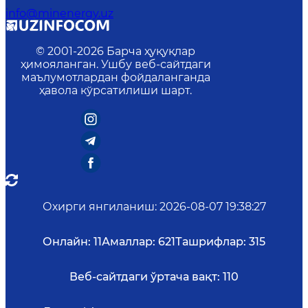
info@minenergy.uz
© 2001-
2026
Барча ҳуқуқлар
ҳимояланган. Ушбу веб-сайтдаги
маълумотлардан фойдаланганда
ҳавола кўрсатилиши шарт.
Охирги янгиланиш
:
2026-08-07 19:38:27
Онлайн:
11
Амаллар:
621
Ташрифлар:
315
Веб-сайтдаги ўртача вақт:
110