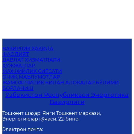
ВАЗИРЛИК ҲАҚИДА
ФАОЛИЯТ
ДАВЛАТ ХИЗМАТЛАРИ
ҲУЖЖАТЛАР
МАХФИЙЛИК СИЁСАТИ
ОЧИҚ МАЪЛУМОТЛАР
ЖАМОАТЧИЛИК БИЛАН АЛОҚАЛАР БЎЛИМИ
БОҒЛАНИШ
Ўзбекистон Республикаси Энергетика
Вазирлиги
Тошкент шаҳар, Янги Тошкент маркази,
Энергетиклар кўчаси, 22-бино.
Электрон почта
: