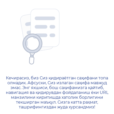
404 — Страница не найд
Кечирасиз, биз Сиз қидираётган саҳифани топа
олмадик. Афсуски, Сиз излаган саҳифа мавжуд
эмас. Энг яхшиси, бош саҳифамизга қайтиб,
навигация ва қидирувдан фойдаланиш ёки URL
манзилини киритишда хатолик борлигини
текширган маъқул. Сизга катта раҳмат,
ташрифингиздан жуда хурсандмиз!