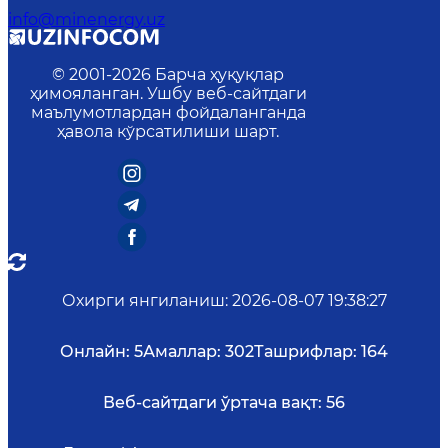
info@minenergy.uz
© 2001-
2026
Барча ҳуқуқлар
ҳимояланган. Ушбу веб-сайтдаги
маълумотлардан фойдаланганда
ҳавола кўрсатилиши шарт.
Охирги янгиланиш
:
2026-08-07 19:38:27
Онлайн:
5
Амаллар:
302
Ташрифлар:
164
Веб-сайтдаги ўртача вақт:
56