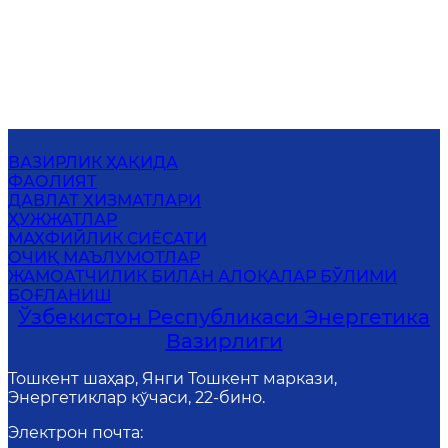
ВАЗИРЛИК ҲАҚИДА
ФАОЛИЯТ
ДАВЛАТ ХИЗМАТЛАРИ
ҲУЖЖАТЛАР
МАХФИЙЛИК СИЁСАТИ
ОЧИҚ МАЪЛУМОТЛАР
ЖАМОАТЧИЛИК БИЛАН АЛОҚАЛАР БЎЛИМИ
БОҒЛАНИШ
Ўзбекистон Республикаси Энергетика
Вазирлиги
Тошкент шаҳар, Янги Тошкент маркази,
Энергетиклар кўчаси, 22-бино.
Электрон почта
: