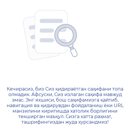
404 — Страница не найд
Кечирасиз, биз Сиз қидираётган саҳифани топа
олмадик. Афсуски, Сиз излаган саҳифа мавжуд
эмас. Энг яхшиси, бош саҳифамизга қайтиб,
навигация ва қидирувдан фойдаланиш ёки URL
манзилини киритишда хатолик борлигини
текширган маъқул. Сизга катта раҳмат,
ташрифингиздан жуда хурсандмиз!