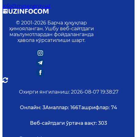
info@minenergy.uz
© 2001-
2026
Барча ҳуқуқлар
ҳимояланган. Ушбу веб-сайтдаги
маълумотлардан фойдаланганда
ҳавола кўрсатилиши шарт.
Охирги янгиланиш
:
2026-08-07 19:38:27
Онлайн:
3
Амаллар:
166
Ташрифлар:
74
Веб-сайтдаги ўртача вақт:
303