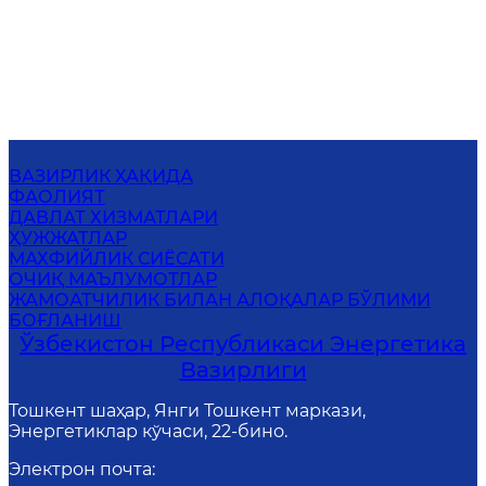
ВАЗИРЛИК ҲАҚИДА
ФАОЛИЯТ
ДАВЛАТ ХИЗМАТЛАРИ
ҲУЖЖАТЛАР
МАХФИЙЛИК СИЁСАТИ
ОЧИҚ МАЪЛУМОТЛАР
ЖАМОАТЧИЛИК БИЛАН АЛОҚАЛАР БЎЛИМИ
БОҒЛАНИШ
Ўзбекистон Республикаси Энергетика
Вазирлиги
Тошкент шаҳар, Янги Тошкент маркази,
Энергетиклар кўчаси, 22-бино.
Электрон почта
: