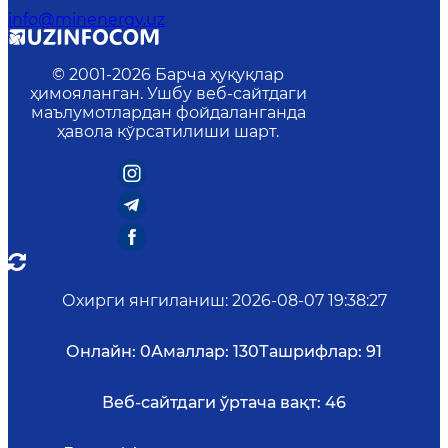
info@minenergy.uz
© 2001-
2026
Барча ҳуқуқлар
ҳимояланган. Ушбу веб-сайтдаги
маълумотлардан фойдаланганда
ҳавола кўрсатилиши шарт.
Охирги янгиланиш
:
2026-08-07 19:38:27
Онлайн:
0
Амаллар:
130
Ташрифлар:
91
Веб-сайтдаги ўртача вақт:
46