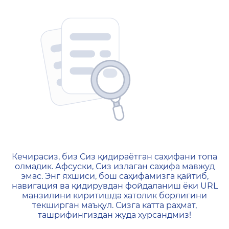
404 — Страница не найд
Кечирасиз, биз Сиз қидираётган саҳифани топа
олмадик. Афсуски, Сиз излаган саҳифа мавжуд
эмас. Энг яхшиси, бош саҳифамизга қайтиб,
навигация ва қидирувдан фойдаланиш ёки URL
манзилини киритишда хатолик борлигини
текширган маъқул. Сизга катта раҳмат,
ташрифингиздан жуда хурсандмиз!