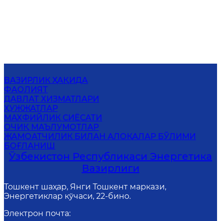
ВАЗИРЛИК ҲАҚИДА
ФАОЛИЯТ
ДАВЛАТ ХИЗМАТЛАРИ
ҲУЖЖАТЛАР
МАХФИЙЛИК СИЁСАТИ
ОЧИҚ МАЪЛУМОТЛАР
ЖАМОАТЧИЛИК БИЛАН АЛОҚАЛАР БЎЛИМИ
БОҒЛАНИШ
Ўзбекистон Республикаси Энергетика
Вазирлиги
Тошкент шаҳар, Янги Тошкент маркази,
Энергетиклар кўчаси, 22-бино.
Электрон почта
: