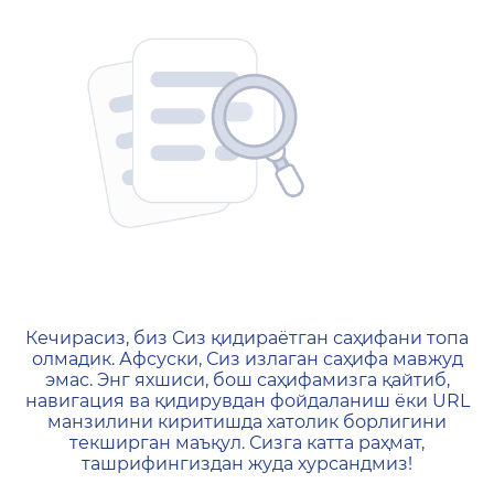
404 — Страница не найд
Кечирасиз, биз Сиз қидираётган саҳифани топа
олмадик. Афсуски, Сиз излаган саҳифа мавжуд
эмас. Энг яхшиси, бош саҳифамизга қайтиб,
навигация ва қидирувдан фойдаланиш ёки URL
манзилини киритишда хатолик борлигини
текширган маъқул. Сизга катта раҳмат,
ташрифингиздан жуда хурсандмиз!