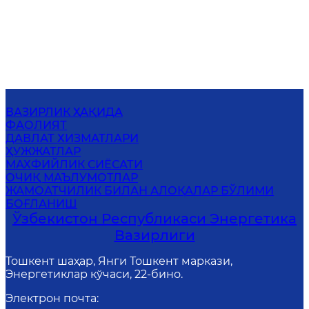
ВАЗИРЛИК ҲАҚИДА
ФАОЛИЯТ
ДАВЛАТ ХИЗМАТЛАРИ
ҲУЖЖАТЛАР
МАХФИЙЛИК СИЁСАТИ
ОЧИҚ МАЪЛУМОТЛАР
ЖАМОАТЧИЛИК БИЛАН АЛОҚАЛАР БЎЛИМИ
БОҒЛАНИШ
Ўзбекистон Республикаси Энергетика
Вазирлиги
Тошкент шаҳар, Янги Тошкент маркази,
Энергетиклар кўчаси, 22-бино.
Электрон почта
: