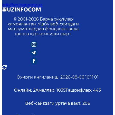
info@minenergy.uz
© 2001-
2026
Барча ҳуқуқлар
ҳимояланган. Ушбу веб-сайтдаги
маълумотлардан фойдаланганда
ҳавола кўрсатилиши шарт.
Охирги янгиланиш
:
2026-08-06 10:11:01
Онлайн:
2
Амаллар:
1035
Ташрифлар:
443
Веб-сайтдаги ўртача вақт:
206