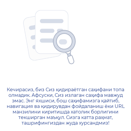
404 — Страница не найд
Кечирасиз, биз Сиз қидираётган саҳифани топа
олмадик. Афсуски, Сиз излаган саҳифа мавжуд
эмас. Энг яхшиси, бош саҳифамизга қайтиб,
навигация ва қидирувдан фойдаланиш ёки URL
манзилини киритишда хатолик борлигини
текширган маъқул. Сизга катта раҳмат,
ташрифингиздан жуда хурсандмиз!