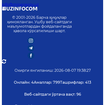
info@minenergy.uz
© 2001-
2026
Барча ҳуқуқлар
ҳимояланган. Ушбу веб-сайтдаги
маълумотлардан фойдаланганда
ҳавола кўрсатилиши шарт.
Охирги янгиланиш
:
2026-08-07 19:38:27
Онлайн:
4
Амаллар:
799
Ташрифлар:
413
Веб-сайтдаги ўртача вақт:
96