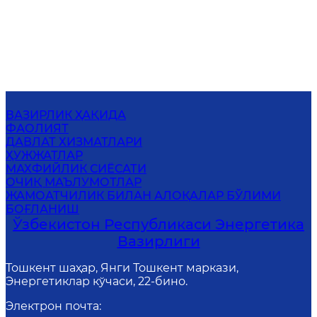
ВАЗИРЛИК ҲАҚИДА
ФАОЛИЯТ
ДАВЛАТ ХИЗМАТЛАРИ
ҲУЖЖАТЛАР
МАХФИЙЛИК СИЁСАТИ
ОЧИҚ МАЪЛУМОТЛАР
ЖАМОАТЧИЛИК БИЛАН АЛОҚАЛАР БЎЛИМИ
БОҒЛАНИШ
Ўзбекистон Республикаси Энергетика
Вазирлиги
Тошкент шаҳар, Янги Тошкент маркази,
Энергетиклар кўчаси, 22-бино.
Электрон почта
: