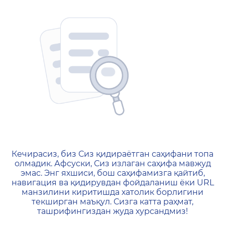
404 — Страница не найд
Кечирасиз, биз Сиз қидираётган саҳифани топа
олмадик. Афсуски, Сиз излаган саҳифа мавжуд
эмас. Энг яхшиси, бош саҳифамизга қайтиб,
навигация ва қидирувдан фойдаланиш ёки URL
манзилини киритишда хатолик борлигини
текширган маъқул. Сизга катта раҳмат,
ташрифингиздан жуда хурсандмиз!