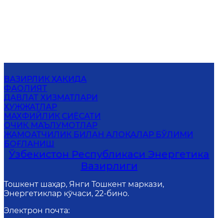
ВАЗИРЛИК ҲАҚИДА
ФАОЛИЯТ
ДАВЛАТ ХИЗМАТЛАРИ
ҲУЖЖАТЛАР
МАХФИЙЛИК СИЁСАТИ
ОЧИҚ МАЪЛУМОТЛАР
ЖАМОАТЧИЛИК БИЛАН АЛОҚАЛАР БЎЛИМИ
БОҒЛАНИШ
Ўзбекистон Республикаси Энергетика
Вазирлиги
Тошкент шаҳар, Янги Тошкент маркази,
Энергетиклар кўчаси, 22-бино.
Электрон почта
: