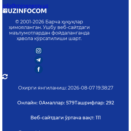
info@minenergy.uz
© 2001-
2026
Барча ҳуқуқлар
ҳимояланган. Ушбу веб-сайтдаги
маълумотлардан фойдаланганда
ҳавола кўрсатилиши шарт.
Охирги янгиланиш
:
2026-08-07 19:38:27
Онлайн:
0
Амаллар:
579
Ташрифлар:
292
Веб-сайтдаги ўртача вақт:
111