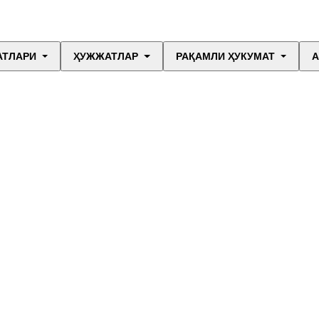
АТЛАРИ
ҲУЖЖАТЛАР
РАҚАМЛИ ҲУКУМАТ
А