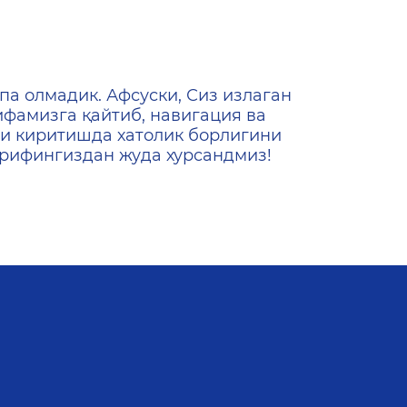
ена
па олмадик. Афсуски, Сиз излаган
ифамизга қайтиб, навигация ва
и киритишда хатолик борлигини
ашрифингиздан жуда хурсандмиз!