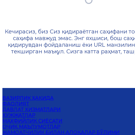
404 — Страница не найд
Кечирасиз, биз Сиз қидираётган саҳифани то
саҳифа мавжуд эмас. Энг яхшиси, бош саҳ
қидирувдан фойдаланиш ёки URL манзилин
текширган маъқул. Сизга катта раҳмат, т
ВАЗИРЛИК ҲАҚИДА
ФАОЛИЯТ
ДАВЛАТ ХИЗМАТЛАРИ
ҲУЖЖАТЛАР
МАХФИЙЛИК СИЁСАТИ
ОЧИҚ МАЪЛУМОТЛАР
ЖАМОАТЧИЛИК БИЛАН АЛОҚАЛАР БЎЛИМИ