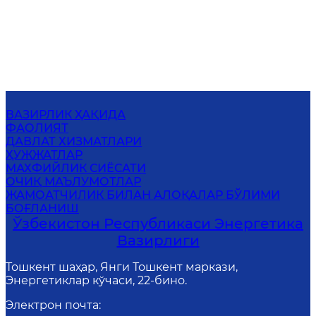
ВАЗИРЛИК ҲАҚИДА
ФАОЛИЯТ
ДАВЛАТ ХИЗМАТЛАРИ
ҲУЖЖАТЛАР
МАХФИЙЛИК СИЁСАТИ
ОЧИҚ МАЪЛУМОТЛАР
ЖАМОАТЧИЛИК БИЛАН АЛОҚАЛАР БЎЛИМИ
БОҒЛАНИШ
Ўзбекистон Республикаси Энергетика
Вазирлиги
Тошкент шаҳар, Янги Тошкент маркази,
Энергетиклар кўчаси, 22-бино.
Электрон почта
: