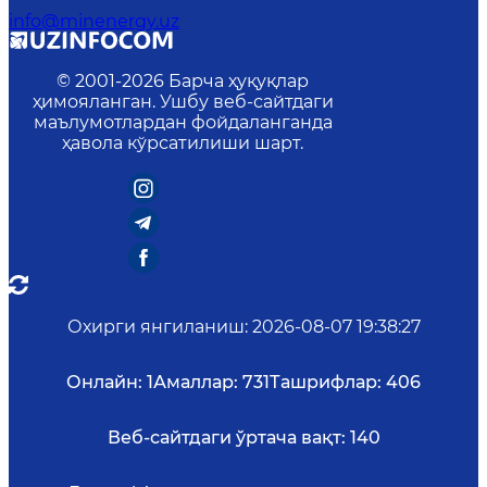
info@minenergy.uz
© 2001-
2026
Барча ҳуқуқлар
ҳимояланган. Ушбу веб-сайтдаги
маълумотлардан фойдаланганда
ҳавола кўрсатилиши шарт.
Охирги янгиланиш
:
2026-08-07 19:38:27
Онлайн:
1
Амаллар:
731
Ташрифлар:
406
Веб-сайтдаги ўртача вақт:
140