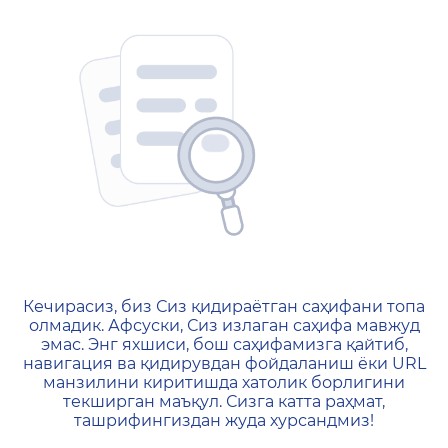
404 — Страница не найд
Кечирасиз, биз Сиз қидираётган саҳифани топа
олмадик. Афсуски, Сиз излаган саҳифа мавжуд
эмас. Энг яхшиси, бош саҳифамизга қайтиб,
навигация ва қидирувдан фойдаланиш ёки URL
манзилини киритишда хатолик борлигини
текширган маъқул. Сизга катта раҳмат,
ташрифингиздан жуда хурсандмиз!