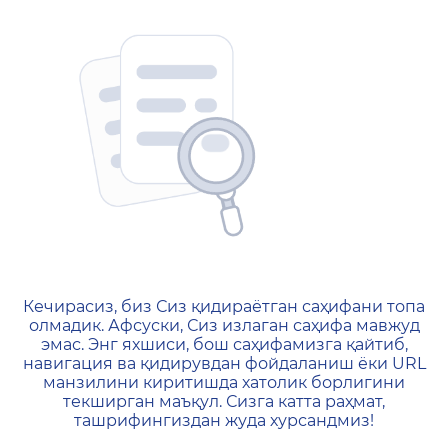
404 — Страница не найд
Кечирасиз, биз Сиз қидираётган саҳифани топа
олмадик. Афсуски, Сиз излаган саҳифа мавжуд
эмас. Энг яхшиси, бош саҳифамизга қайтиб,
навигация ва қидирувдан фойдаланиш ёки URL
манзилини киритишда хатолик борлигини
текширган маъқул. Сизга катта раҳмат,
ташрифингиздан жуда хурсандмиз!