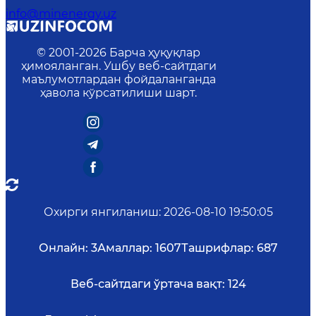
info@minenergy.uz
© 2001-
2026
Барча ҳуқуқлар
ҳимояланган. Ушбу веб-сайтдаги
маълумотлардан фойдаланганда
ҳавола кўрсатилиши шарт.
Охирги янгиланиш
:
2026-08-10 19:50:05
Онлайн:
3
Амаллар:
1607
Ташрифлар:
687
Веб-сайтдаги ўртача вақт:
124