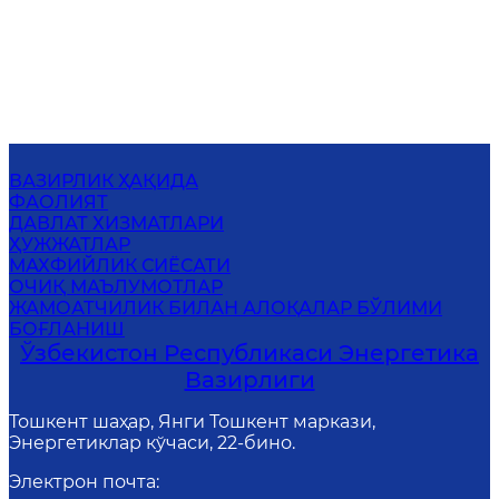
ВАЗИРЛИК ҲАҚИДА
ФАОЛИЯТ
ДАВЛАТ ХИЗМАТЛАРИ
ҲУЖЖАТЛАР
МАХФИЙЛИК СИЁСАТИ
ОЧИҚ МАЪЛУМОТЛАР
ЖАМОАТЧИЛИК БИЛАН АЛОҚАЛАР БЎЛИМИ
БОҒЛАНИШ
Ўзбекистон Республикаси Энергетика
Вазирлиги
Тошкент шаҳар, Янги Тошкент маркази,
Энергетиклар кўчаси, 22-бино.
Электрон почта
: