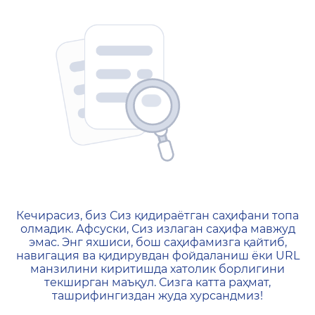
404 — Страница не найд
Кечирасиз, биз Сиз қидираётган саҳифани топа
олмадик. Афсуски, Сиз излаган саҳифа мавжуд
эмас. Энг яхшиси, бош саҳифамизга қайтиб,
навигация ва қидирувдан фойдаланиш ёки URL
манзилини киритишда хатолик борлигини
текширган маъқул. Сизга катта раҳмат,
ташрифингиздан жуда хурсандмиз!