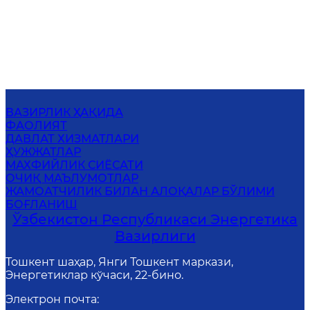
ВАЗИРЛИК ҲАҚИДА
ФАОЛИЯТ
ДАВЛАТ ХИЗМАТЛАРИ
ҲУЖЖАТЛАР
МАХФИЙЛИК СИЁСАТИ
ОЧИҚ МАЪЛУМОТЛАР
ЖАМОАТЧИЛИК БИЛАН АЛОҚАЛАР БЎЛИМИ
БОҒЛАНИШ
Ўзбекистон Республикаси Энергетика
Вазирлиги
Тошкент шаҳар, Янги Тошкент маркази,
Энергетиклар кўчаси, 22-бино.
Электрон почта
: