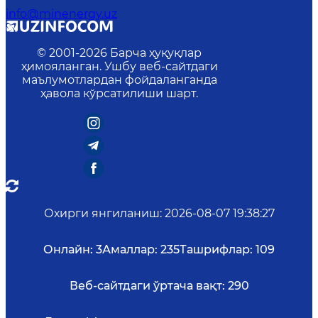
info@minenergy.uz
© 2001-
2026
Барча ҳуқуқлар
ҳимояланган. Ушбу веб-сайтдаги
маълумотлардан фойдаланганда
ҳавола кўрсатилиши шарт.
Охирги янгиланиш
:
2026-08-07 19:38:27
Онлайн:
3
Амаллар:
235
Ташрифлар:
109
Веб-сайтдаги ўртача вақт:
290