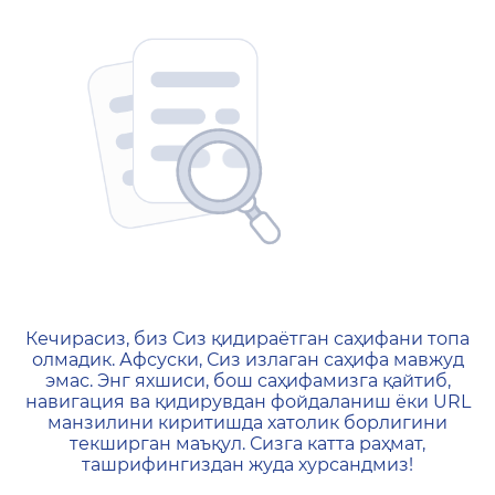
404 — Страница не найд
Кечирасиз, биз Сиз қидираётган саҳифани топа
олмадик. Афсуски, Сиз излаган саҳифа мавжуд
эмас. Энг яхшиси, бош саҳифамизга қайтиб,
навигация ва қидирувдан фойдаланиш ёки URL
манзилини киритишда хатолик борлигини
текширган маъқул. Сизга катта раҳмат,
ташрифингиздан жуда хурсандмиз!