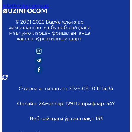
info@minenergy.uz
© 2001-
2026
Барча ҳуқуқлар
ҳимояланган. Ушбу веб-сайтдаги
маълумотлардан фойдаланганда
ҳавола кўрсатилиши шарт.
Охирги янгиланиш
:
2026-08-10 12:14:34
Онлайн:
2
Амаллар:
1291
Ташрифлар:
547
Веб-сайтдаги ўртача вақт:
133