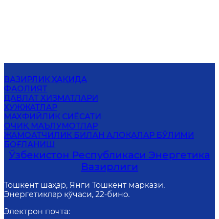
ВАЗИРЛИК ҲАҚИДА
ФАОЛИЯТ
ДАВЛАТ ХИЗМАТЛАРИ
ҲУЖЖАТЛАР
МАХФИЙЛИК СИЁСАТИ
ОЧИҚ МАЪЛУМОТЛАР
ЖАМОАТЧИЛИК БИЛАН АЛОҚАЛАР БЎЛИМИ
БОҒЛАНИШ
Ўзбекистон Республикаси Энергетика
Вазирлиги
Тошкент шаҳар, Янги Тошкент маркази,
Энергетиклар кўчаси, 22-бино.
Электрон почта
: