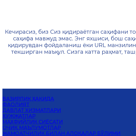
404 — Страница не найд
Кечирасиз, биз Сиз қидираётган саҳифани то
саҳифа мавжуд эмас. Энг яхшиси, бош саҳ
қидирувдан фойдаланиш ёки URL манзилин
текширган маъқул. Сизга катта раҳмат, т
ВАЗИРЛИК ҲАҚИДА
ФАОЛИЯТ
ДАВЛАТ ХИЗМАТЛАРИ
ҲУЖЖАТЛАР
МАХФИЙЛИК СИЁСАТИ
ОЧИҚ МАЪЛУМОТЛАР
ЖАМОАТЧИЛИК БИЛАН АЛОҚАЛАР БЎЛИМИ