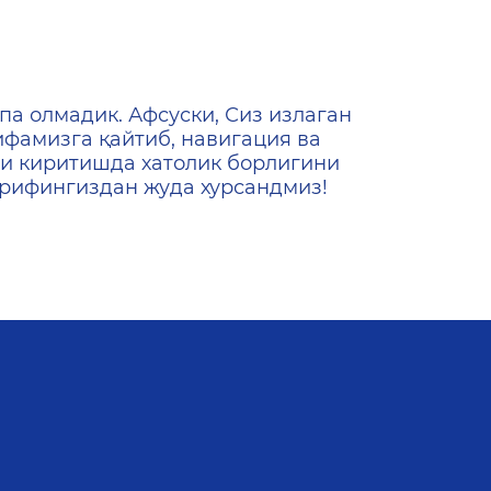
ена
па олмадик. Афсуски, Сиз излаган
ифамизга қайтиб, навигация ва
и киритишда хатолик борлигини
ашрифингиздан жуда хурсандмиз!