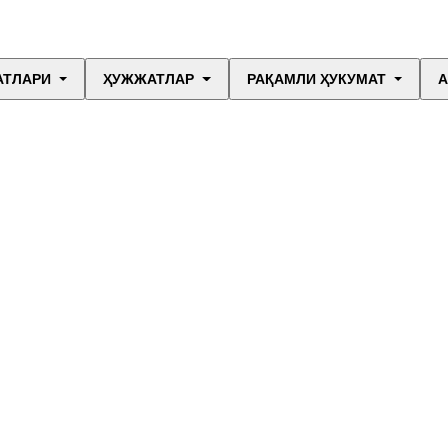
АТЛАРИ
ҲУЖЖАТЛАР
РАҚАМЛИ ҲУКУМАТ
А