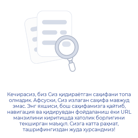
404 — Страница не найд
Кечирасиз, биз Сиз қидираётган саҳифани топа
олмадик. Афсуски, Сиз излаган саҳифа мавжуд
эмас. Энг яхшиси, бош саҳифамизга қайтиб,
навигация ва қидирувдан фойдаланиш ёки URL
манзилини киритишда хатолик борлигини
текширган маъқул. Сизга катта раҳмат,
ташрифингиздан жуда хурсандмиз!