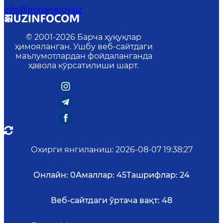
info@minenergy.uz
© 2001-
2026
Барча ҳуқуқлар
ҳимояланган. Ушбу веб-сайтдаги
маълумотлардан фойдаланганда
ҳавола кўрсатилиши шарт.
Охирги янгиланиш
:
2026-08-07 19:38:27
Онлайн:
0
Амаллар:
45
Ташрифлар:
24
Веб-сайтдаги ўртача вақт:
48