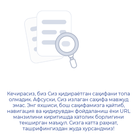
404 — Страница не найд
Кечирасиз, биз Сиз қидираётган саҳифани топа
олмадик. Афсуски, Сиз излаган саҳифа мавжуд
эмас. Энг яхшиси, бош саҳифамизга қайтиб,
навигация ва қидирувдан фойдаланиш ёки URL
манзилини киритишда хатолик борлигини
текширган маъқул. Сизга катта раҳмат,
ташрифингиздан жуда хурсандмиз!