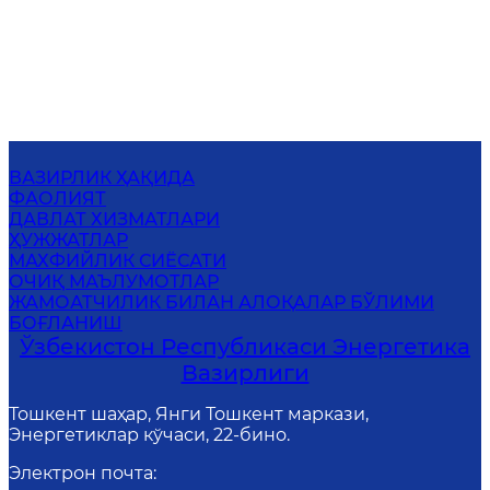
ВАЗИРЛИК ҲАҚИДА
ФАОЛИЯТ
ДАВЛАТ ХИЗМАТЛАРИ
ҲУЖЖАТЛАР
МАХФИЙЛИК СИЁСАТИ
ОЧИҚ МАЪЛУМОТЛАР
ЖАМОАТЧИЛИК БИЛАН АЛОҚАЛАР БЎЛИМИ
БОҒЛАНИШ
Ўзбекистон Республикаси Энергетика
Вазирлиги
Тошкент шаҳар, Янги Тошкент маркази,
Энергетиклар кўчаси, 22-бино.
Электрон почта
: