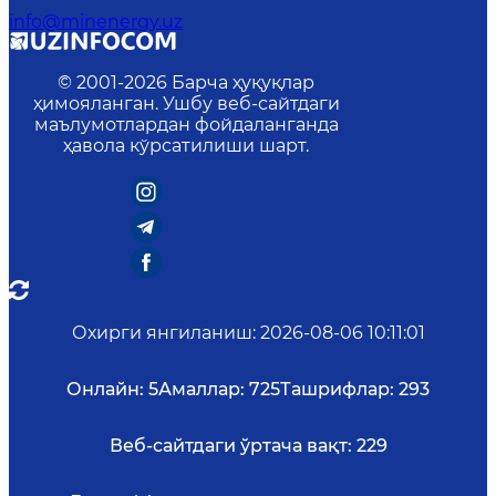
info@minenergy.uz
© 2001-
2026
Барча ҳуқуқлар
ҳимояланган. Ушбу веб-сайтдаги
маълумотлардан фойдаланганда
ҳавола кўрсатилиши шарт.
Охирги янгиланиш
:
2026-08-06 10:11:01
Онлайн:
5
Амаллар:
725
Ташрифлар:
293
Веб-сайтдаги ўртача вақт:
229