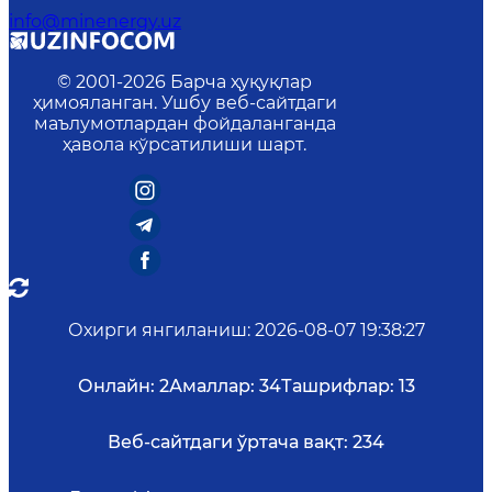
info@minenergy.uz
© 2001-
2026
Барча ҳуқуқлар
ҳимояланган. Ушбу веб-сайтдаги
маълумотлардан фойдаланганда
ҳавола кўрсатилиши шарт.
Охирги янгиланиш
:
2026-08-07 19:38:27
Онлайн:
2
Амаллар:
34
Ташрифлар:
13
Веб-сайтдаги ўртача вақт:
234