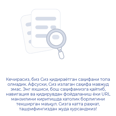
404 — Страница не найд
Кечирасиз, биз Сиз қидираётган саҳифани топа
олмадик. Афсуски, Сиз излаган саҳифа мавжуд
эмас. Энг яхшиси, бош саҳифамизга қайтиб,
навигация ва қидирувдан фойдаланиш ёки URL
манзилини киритишда хатолик борлигини
текширган маъқул. Сизга катта раҳмат,
ташрифингиздан жуда хурсандмиз!