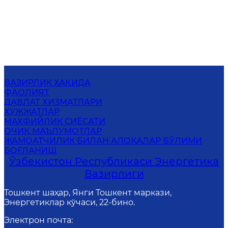
ВАЗИРЛИК ҲАҚИДА
ФАОЛИЯТ
ДАВЛАТ ХИЗМАТЛАРИ
ҲУЖЖАТЛАР
МАХФИЙЛИК СИЁСАТИ
ОЧИҚ МАЪЛУМОТЛАР
ЖАМОАТЧИЛИК БИЛАН АЛОҚАЛАР БЎЛИМИ
БОҒЛАНИШ
Ўзбекистон Республикаси Энергетика
Вазирлиги
Тошкент шаҳар, Янги Тошкент маркази,
Энергетиклар кўчаси, 22-бино.
Электрон почта
: