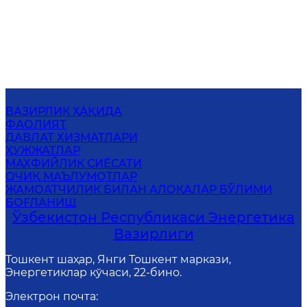
ВАЗИРЛИК ҲАҚИДА
ФАОЛИЯТ
ДАВЛАТ ХИЗМАТЛАРИ
ҲУЖЖАТЛАР
МАХФИЙЛИК СИЁСАТИ
ОЧИҚ МАЪЛУМОТЛАР
ЖАМОАТЧИЛИК БИЛАН АЛОҚАЛАР БЎЛИМИ
БОҒЛАНИШ
Ўзбекистон Республикаси Энергетика
Вазирлиги
Тошкент шаҳар, Янги Тошкент маркази,
Энергетиклар кўчаси, 22-бино.
Электрон почта
: