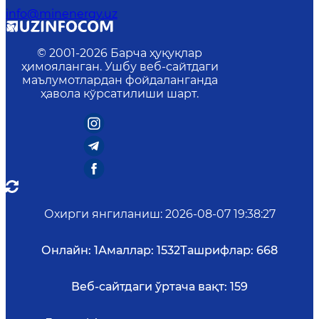
info@minenergy.uz
© 2001-
2026
Барча ҳуқуқлар
ҳимояланган. Ушбу веб-сайтдаги
маълумотлардан фойдаланганда
ҳавола кўрсатилиши шарт.
Охирги янгиланиш
:
2026-08-07 19:38:27
Онлайн:
1
Амаллар:
1532
Ташрифлар:
668
Веб-сайтдаги ўртача вақт:
159