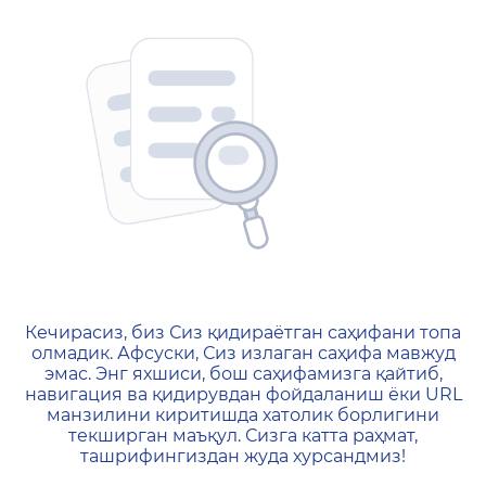
404 — Страница не найд
Кечирасиз, биз Сиз қидираётган саҳифани топа
олмадик. Афсуски, Сиз излаган саҳифа мавжуд
эмас. Энг яхшиси, бош саҳифамизга қайтиб,
навигация ва қидирувдан фойдаланиш ёки URL
манзилини киритишда хатолик борлигини
текширган маъқул. Сизга катта раҳмат,
ташрифингиздан жуда хурсандмиз!