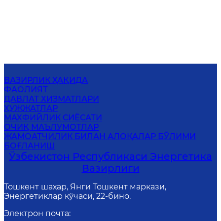
ВАЗИРЛИК ҲАҚИДА
ФАОЛИЯТ
ДАВЛАТ ХИЗМАТЛАРИ
ҲУЖЖАТЛАР
МАХФИЙЛИК СИЁСАТИ
ОЧИҚ МАЪЛУМОТЛАР
ЖАМОАТЧИЛИК БИЛАН АЛОҚАЛАР БЎЛИМИ
БОҒЛАНИШ
Ўзбекистон Республикаси Энергетика
Вазирлиги
Тошкент шаҳар, Янги Тошкент маркази,
Энергетиклар кўчаси, 22-бино.
Электрон почта
: