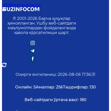
info@minenergy.uz
© 2001-
2026
Барча ҳуқуқлар
ҳимояланган. Ушбу веб-сайтдаги
маълумотлардан фойдаланганда
ҳавола кўрсатилиши шарт.
Охирги янгиланиш
:
2026-08-06 17:36:31
Онлайн:
5
Амаллар:
256
Ташрифлар:
130
Веб-сайтдаги ўртача вақт:
180