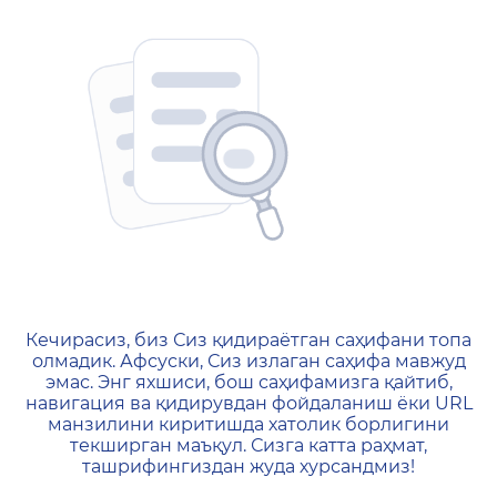
404 — Страница не найд
Кечирасиз, биз Сиз қидираётган саҳифани топа
олмадик. Афсуски, Сиз излаган саҳифа мавжуд
эмас. Энг яхшиси, бош саҳифамизга қайтиб,
навигация ва қидирувдан фойдаланиш ёки URL
манзилини киритишда хатолик борлигини
текширган маъқул. Сизга катта раҳмат,
ташрифингиздан жуда хурсандмиз!