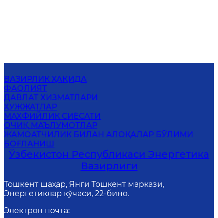
ВАЗИРЛИК ҲАҚИДА
ФАОЛИЯТ
ДАВЛАТ ХИЗМАТЛАРИ
ҲУЖЖАТЛАР
МАХФИЙЛИК СИЁСАТИ
ОЧИҚ МАЪЛУМОТЛАР
ЖАМОАТЧИЛИК БИЛАН АЛОҚАЛАР БЎЛИМИ
БОҒЛАНИШ
Ўзбекистон Республикаси Энергетика
Вазирлиги
Тошкент шаҳар, Янги Тошкент маркази,
Энергетиклар кўчаси, 22-бино.
Электрон почта
: