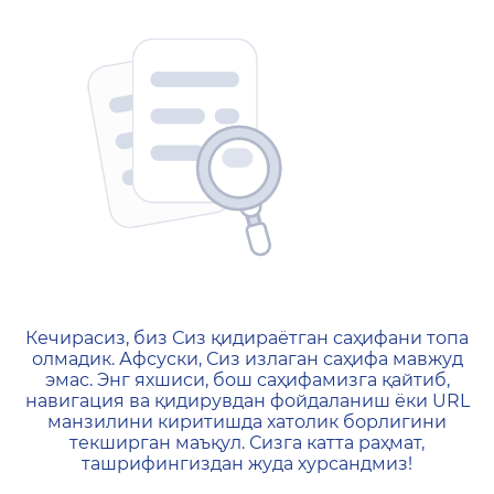
404 — Страница не найд
Кечирасиз, биз Сиз қидираётган саҳифани топа
олмадик. Афсуски, Сиз излаган саҳифа мавжуд
эмас. Энг яхшиси, бош саҳифамизга қайтиб,
навигация ва қидирувдан фойдаланиш ёки URL
манзилини киритишда хатолик борлигини
текширган маъқул. Сизга катта раҳмат,
ташрифингиздан жуда хурсандмиз!