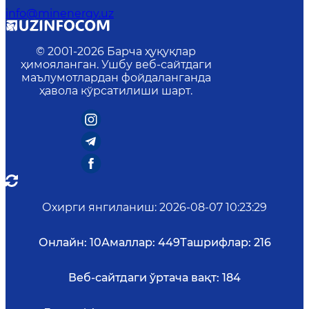
info@minenergy.uz
© 2001-
2026
Барча ҳуқуқлар
ҳимояланган. Ушбу веб-сайтдаги
маълумотлардан фойдаланганда
ҳавола кўрсатилиши шарт.
Охирги янгиланиш
:
2026-08-07 10:23:29
Онлайн:
10
Амаллар:
449
Ташрифлар:
216
Веб-сайтдаги ўртача вақт:
184