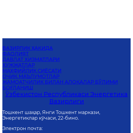
ВАЗИРЛИК ҲАҚИДА
ФАОЛИЯТ
ДАВЛАТ ХИЗМАТЛАРИ
ҲУЖЖАТЛАР
МАХФИЙЛИК СИЁСАТИ
ОЧИҚ МАЪЛУМОТЛАР
ЖАМОАТЧИЛИК БИЛАН АЛОҚАЛАР БЎЛИМИ
БОҒЛАНИШ
Ўзбекистон Республикаси Энергетика
Вазирлиги
Тошкент шаҳар, Янги Тошкент маркази,
Энергетиклар кўчаси, 22-бино.
Электрон почта
: