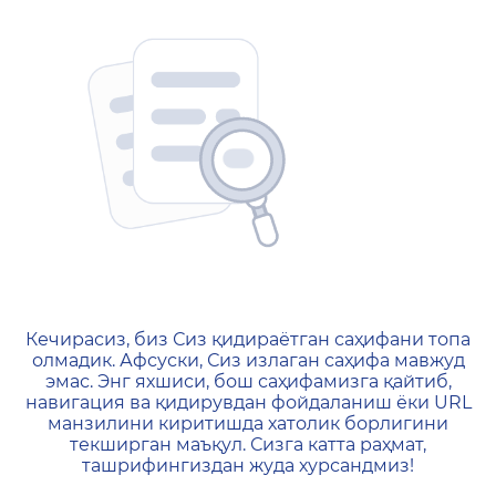
404 — Страница не найд
Кечирасиз, биз Сиз қидираётган саҳифани топа
олмадик. Афсуски, Сиз излаган саҳифа мавжуд
эмас. Энг яхшиси, бош саҳифамизга қайтиб,
навигация ва қидирувдан фойдаланиш ёки URL
манзилини киритишда хатолик борлигини
текширган маъқул. Сизга катта раҳмат,
ташрифингиздан жуда хурсандмиз!