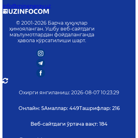
info@minenergy.uz
© 2001-
2026
Барча ҳуқуқлар
ҳимояланган. Ушбу веб-сайтдаги
маълумотлардан фойдаланганда
ҳавола кўрсатилиши шарт.
Охирги янгиланиш
:
2026-08-07 10:23:29
Онлайн:
5
Амаллар:
449
Ташрифлар:
216
Веб-сайтдаги ўртача вақт:
184