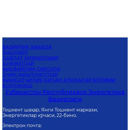
ВАЗИРЛИК ҲАҚИДА
ФАОЛИЯТ
ДАВЛАТ ХИЗМАТЛАРИ
ҲУЖЖАТЛАР
МАХФИЙЛИК СИЁСАТИ
ОЧИҚ МАЪЛУМОТЛАР
ЖАМОАТЧИЛИК БИЛАН АЛОҚАЛАР БЎЛИМИ
БОҒЛАНИШ
Ўзбекистон Республикаси Энергетика
Вазирлиги
Тошкент шаҳар, Янги Тошкент маркази,
Энергетиклар кўчаси, 22-бино.
Электрон почта
: