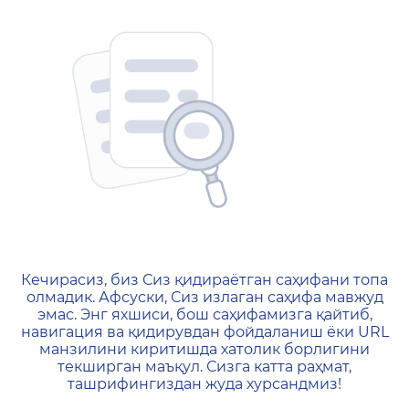
404 — Страница не найд
Кечирасиз, биз Сиз қидираётган саҳифани топа
олмадик. Афсуски, Сиз излаган саҳифа мавжуд
эмас. Энг яхшиси, бош саҳифамизга қайтиб,
навигация ва қидирувдан фойдаланиш ёки URL
манзилини киритишда хатолик борлигини
текширган маъқул. Сизга катта раҳмат,
ташрифингиздан жуда хурсандмиз!