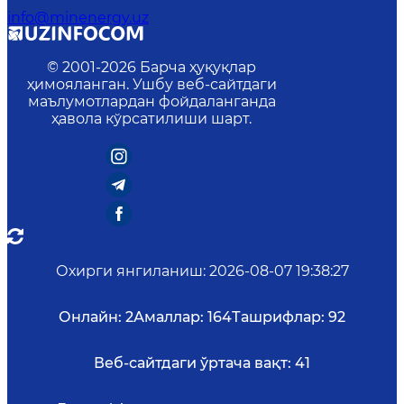
info@minenergy.uz
© 2001-
2026
Барча ҳуқуқлар
ҳимояланган. Ушбу веб-сайтдаги
маълумотлардан фойдаланганда
ҳавола кўрсатилиши шарт.
Охирги янгиланиш
:
2026-08-07 19:38:27
Онлайн:
2
Амаллар:
164
Ташрифлар:
92
Веб-сайтдаги ўртача вақт:
41