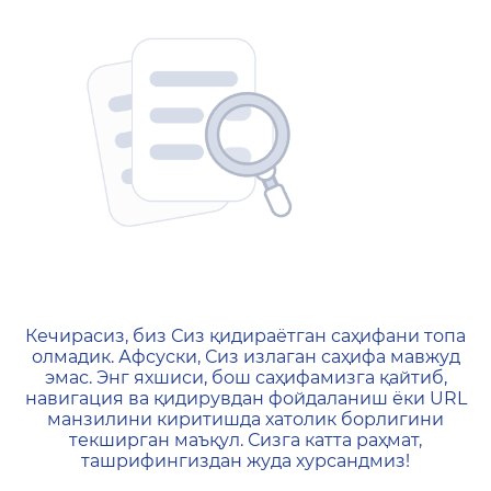
404 — Страница не найд
Кечирасиз, биз Сиз қидираётган саҳифани топа
олмадик. Афсуски, Сиз излаган саҳифа мавжуд
эмас. Энг яхшиси, бош саҳифамизга қайтиб,
навигация ва қидирувдан фойдаланиш ёки URL
манзилини киритишда хатолик борлигини
текширган маъқул. Сизга катта раҳмат,
ташрифингиздан жуда хурсандмиз!