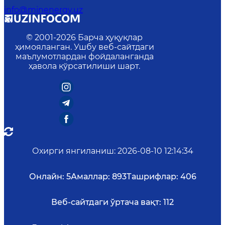
info@minenergy.uz
© 2001-
2026
Барча ҳуқуқлар
ҳимояланган. Ушбу веб-сайтдаги
маълумотлардан фойдаланганда
ҳавола кўрсатилиши шарт.
Охирги янгиланиш
:
2026-08-10 12:14:34
Онлайн:
5
Амаллар:
893
Ташрифлар:
406
Веб-сайтдаги ўртача вақт:
112