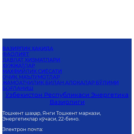
ВАЗИРЛИК ҲАҚИДА
ФАОЛИЯТ
ДАВЛАТ ХИЗМАТЛАРИ
ҲУЖЖАТЛАР
МАХФИЙЛИК СИЁСАТИ
ОЧИҚ МАЪЛУМОТЛАР
ЖАМОАТЧИЛИК БИЛАН АЛОҚАЛАР БЎЛИМИ
БОҒЛАНИШ
Ўзбекистон Республикаси Энергетика
Вазирлиги
Тошкент шаҳар, Янги Тошкент маркази,
Энергетиклар кўчаси, 22-бино.
Электрон почта
: