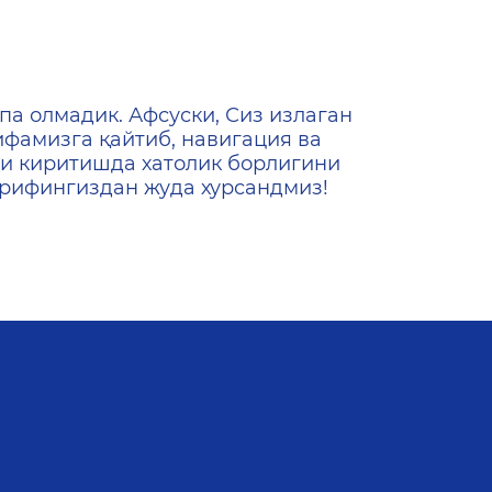
ена
па олмадик. Афсуски, Сиз излаган
ифамизга қайтиб, навигация ва
и киритишда хатолик борлигини
ашрифингиздан жуда хурсандмиз!