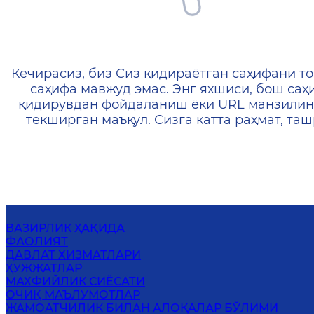
404 — Страница не найд
Кечирасиз, биз Сиз қидираётган саҳифани то
саҳифа мавжуд эмас. Энг яхшиси, бош саҳ
қидирувдан фойдаланиш ёки URL манзилин
текширган маъқул. Сизга катта раҳмат, т
ВАЗИРЛИК ҲАҚИДА
ФАОЛИЯТ
ДАВЛАТ ХИЗМАТЛАРИ
ҲУЖЖАТЛАР
МАХФИЙЛИК СИЁСАТИ
ОЧИҚ МАЪЛУМОТЛАР
ЖАМОАТЧИЛИК БИЛАН АЛОҚАЛАР БЎЛИМИ