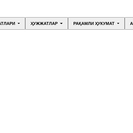
АТЛАРИ
ҲУЖЖАТЛАР
РАҚАМЛИ ҲУКУМАТ
А