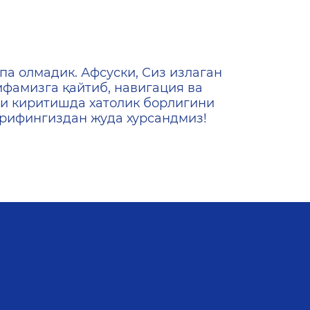
ена
па олмадик. Афсуски, Сиз излаган
ифамизга қайтиб, навигация ва
и киритишда хатолик борлигини
ашрифингиздан жуда хурсандмиз!