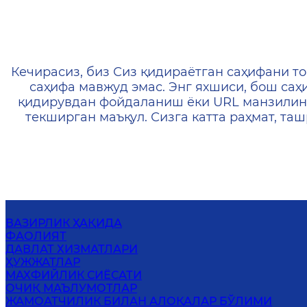
404 — Страница не найд
Кечирасиз, биз Сиз қидираётган саҳифани то
саҳифа мавжуд эмас. Энг яхшиси, бош саҳ
қидирувдан фойдаланиш ёки URL манзилин
текширган маъқул. Сизга катта раҳмат, т
ВАЗИРЛИК ҲАҚИДА
ФАОЛИЯТ
ДАВЛАТ ХИЗМАТЛАРИ
ҲУЖЖАТЛАР
МАХФИЙЛИК СИЁСАТИ
ОЧИҚ МАЪЛУМОТЛАР
ЖАМОАТЧИЛИК БИЛАН АЛОҚАЛАР БЎЛИМИ