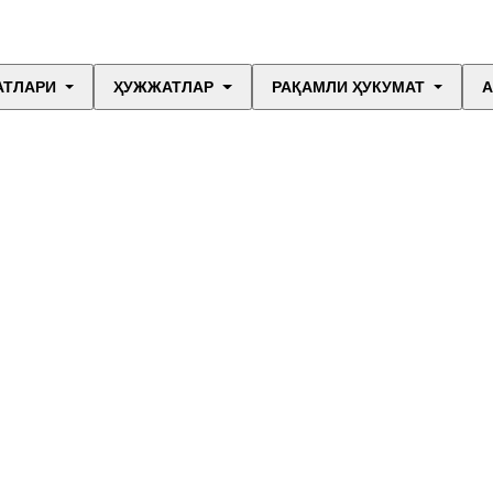
АТЛАРИ
ҲУЖЖАТЛАР
РАҚАМЛИ ҲУКУМАТ
А